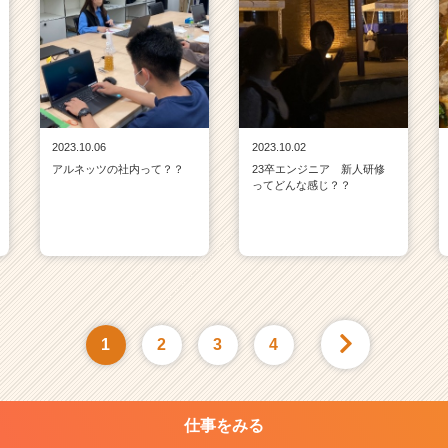
2023.10.06
2023.10.02
アルネッツの社内って？？
23卒エンジニア 新人研修
ってどんな感じ？？
1
2
3
4
仕事をみる