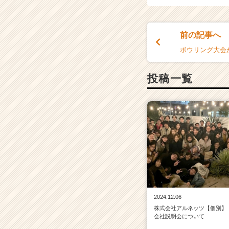
キ
ャ
リ
前の記事へ
ア
ボウリング大会
（C
h
e
投稿一覧
e
r
C
a
r
e
e
r）
2024.12.06
株式会社アルネッツ【個別】
会社説明会について