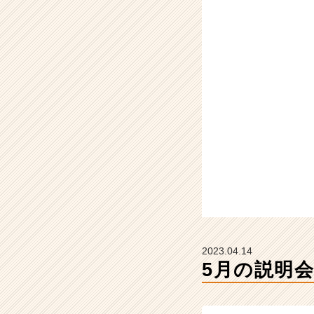
た！
【株
式
会
社
ア
ル
ネ
ッ
ツ
の
タ
イ
ム
ラ
イ
ン】
2023.04.14
|
5月の説明
ベ
ン
チ