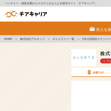
ベンチャー・成長企業からスカウトがもらえる就活サイト「チアキャリア」
5
月
求人を
の
説
HOME
＞
株式会社アルネッツ
＞
タイムライン一覧
＞
5月の説明会スケジュ
明
会
ス
株式
ケ
＋ フ
ジ
ュ
ー
企業TOP
ル
が
決
定
し
ま
し