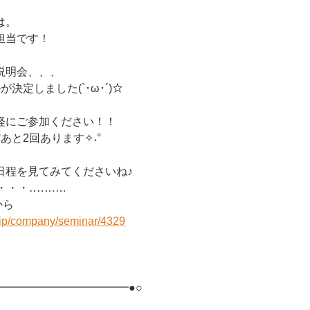
は。
担当です！
説明会、、、
決定しました(`･ω･´)☆
軽にご参加ください！！
あと2回あります✧˖°
日程を見てみてくださいね♪
━━・・・‥‥……
から
r.jp/company/seminar/4329
━━━━━━━━━━━━●○