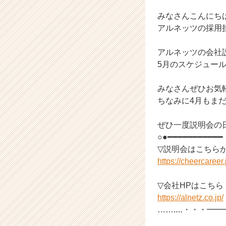
ャ
ー・
みなさんこんにち
成
アルネッツの採用
長
企
アルネッツの会社
業
5月のスケジュールが
か
ら
ス
みなさんぜひお気
カ
ちなみに4月もまだ
ウ
ト
ぜひ一度説明会の
が
○●━━━━━━━━━
届
▽説明会はこちら
く
https://cheercaree
就
活
サ
▽会社HPはこちら
イ
https://alnetz.co.jp/
ト
……‥‥・・・━━
チ
ア