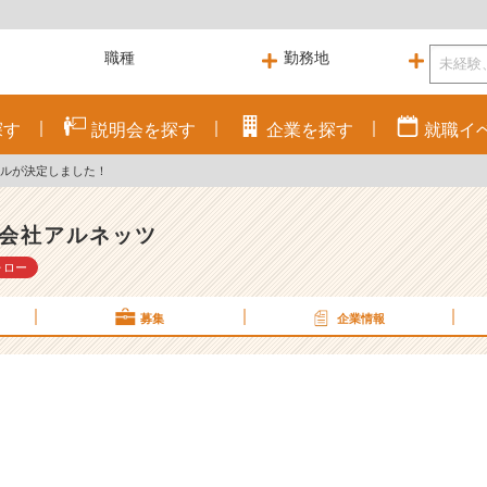
探す
説明会を
探す
企業を
探す
就職
イ
ールが決定しました！
会社アルネッツ
ォロー
募集
企業情報