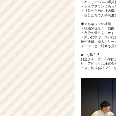
チ
・キャリアパスの選択
ア
・ライフプランにあっ
・社員のための社内環
キ
・自分たちで人事制度
ャ
リ
◆アルネッツの社風
ア
・役職関係なく、自由
・自分の個性を生かす
（C
・大いに学ぶ、大いに
h
技術研修、新人、リー
e
テーマごとに研修も充
e
◆主な取引先
r
日立グループ、小学館グ
C
社、アビックス株式会社
a
ラス、株式会社LAC 
r
e
e
r）