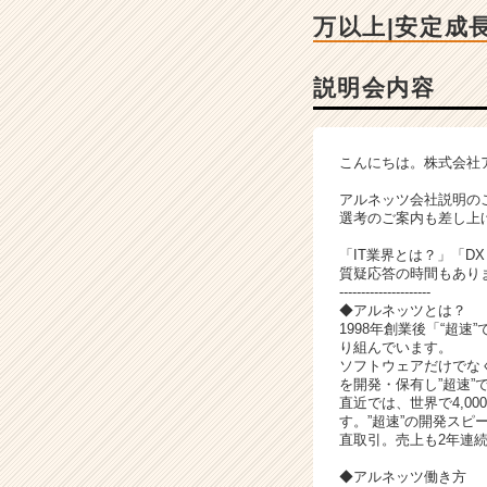
チ
万以上|安定成
ャ
ー・
成
説明会内容
長
企
業
こんにちは。株式会社
か
ら
アルネッツ会社説明の
ス
選考のご案内も差し上
カ
「IT業界とは？」「
ウ
質疑応答の時間もあり
ト
---------------------
が
◆アルネッツとは？
1998年創業後「“超
届
り組んでいます。
く
ソフトウェアだけでな
就
を開発・保有し”超速
活
直近では、世界で4,0
す。”超速”の開発スピ
サ
直取引。売上も2年連続
イ
ト
◆アルネッツ働き方