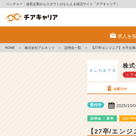
ベンチャー・成長企業からスカウトがもらえる就活サイト「チアキャリア」
株
式
求人を
会
社
HOME
＞
株式会社アルネッツ
＞
説明会一覧
＞
【27卒/エンジニア】大手企業
ア
ル
ネ
株式
ッ
＋ フ
ツ
の
説
企業TOP
明
会
受付中
2025/10/
詳
細
説明会
新卒
2027年
|
ベ
【27卒/エン
ン