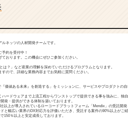
長
アルネッツの人材開発チームです。
ご予約を受付中！
げております。この機会にぜひご参加ください。
DXとは？」など産業の理解を深めていただけるプログラムとなります。
ますので、詳細な業務内容までお気軽に質問ください。
速”で『価値ある未来』を創造する」をミッションに、サービスやプロダクトの
くハードウェアまで上流工程からワンストップで提供できる事を強みに、独
”で開発・提供ができる体制を築いております。
00社以上が導入されているローコードプラットフォーム「Mendix」の受託開
ードと幅広い業界のDX対応力を評価いただき、受託する案件の90%以上がご
で150％以上と安定成長しております。