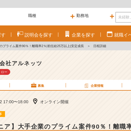
探す
説明会を
探す
企業を
探す
就職
イ
のプライム案件90％！離職率2％|初任給25万以上|安定成長
＞
日程詳細
会社アルネッツ
ォロー
募集
企業情報
02 17:00〜18:00
オンライン開催
卒
ジニア】大手企業のプライム案件90％！離職率