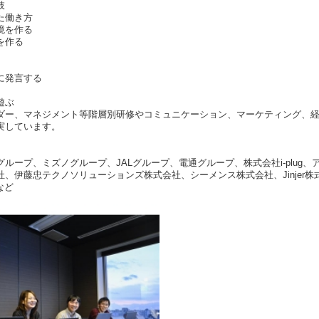
肢
た働き方
境を作る
を作る
に発言する
遊ぶ
ダー、マネジメント等階層別研修やコミュニケーション、マーケティング、
実しています。
ループ、ミズノグループ、JALグループ、電通グループ、株式会社i-plug
、伊藤忠テクノソリューションズ株式会社、シーメンス株式会社、Jinjer
など