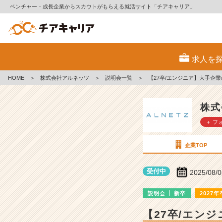
ベンチャー・成長企業からスカウトがもらえる就活サイト「チアキャリア」
株
式
求人を
会
社
HOME
＞
株式会社アルネッツ
＞
説明会一覧
＞
【27卒/エンジニア】大手企業
ア
ル
ネ
株式
ッ
＋ フ
ツ
の
説
企業TOP
明
会
受付中
2025/08/
詳
細
説明会
新卒
2027年
|
ベ
【27卒/エン
ン