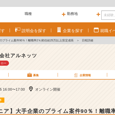
探す
説明会を
探す
企業を
探す
就職
イ
のプライム案件90％！離職率2％|初任給25万以上|安定成長
＞
日程詳細
会社アルネッツ
ォロー
募集
企業情報
05 16:00〜17:00
オンライン開催
卒
ジニア】大手企業のプライム案件90％！離職率