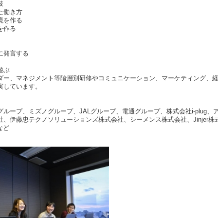
肢
た働き方
境を作る
を作る
に発言する
遊ぶ
ダー、マネジメント等階層別研修やコミュニケーション、マーケティング、
実しています。
ループ、ミズノグループ、JALグループ、電通グループ、株式会社i-plug
、伊藤忠テクノソリューションズ株式会社、シーメンス株式会社、Jinjer
など