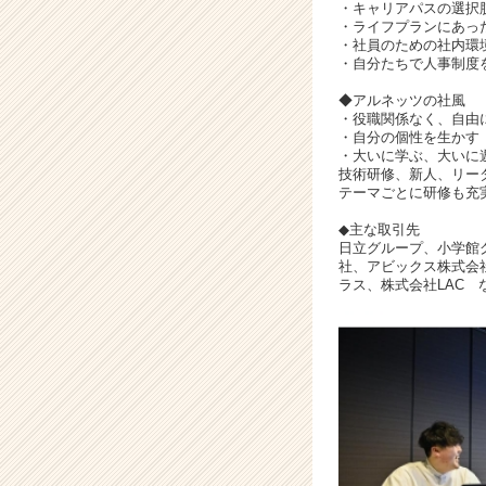
チ
・キャリアパスの選択
ア
・ライフプランにあっ
・社員のための社内環
キ
・自分たちで人事制度
ャ
リ
◆アルネッツの社風
ア
・役職関係なく、自由
・自分の個性を生かす
（C
・大いに学ぶ、大いに
h
技術研修、新人、リー
e
テーマごとに研修も充
e
◆主な取引先
r
日立グループ、小学館グ
C
社、アビックス株式会社
a
ラス、株式会社LAC 
r
e
e
r）