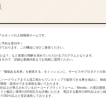
長
アルネッツの人材開発チームです。
ご予約を受付中！
げております。この機会にぜひご参加ください。
DXとは？」など産業の理解を深めていただけるプログラムとなります。
ますので、詳細な業務内容までお気軽に質問ください。
速”で『価値ある未来』を創造する」をミッションに、サービスやプロダクトの
くハードウェアまで上流工程からワンストップで提供できる事を強みに、独
”で開発・提供ができる体制を築いております。
00社以上が導入されているローコードプラットフォーム「Mendix」の受託開
ードと幅広い業界のDX対応力を評価いただき、受託する案件の90%以上がご
で150％以上と安定成長しております。