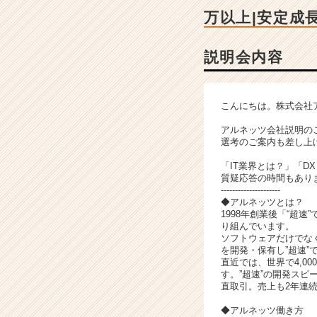
チ
万以上|安定成
ャ
ー・
成
説明会内容
長
企
業
こんにちは。株式会社
か
ら
アルネッツ会社説明の
ス
選考のご案内も差し上
カ
「IT業界とは？」「
ウ
質疑応答の時間もあり
ト
---------------------
が
◆アルネッツとは？
1998年創業後「“超
届
り組んでいます。
く
ソフトウェアだけでな
就
を開発・保有し”超速
活
直近では、世界で4,0
す。”超速”の開発スピ
サ
直取引。売上も2年連続
イ
ト
◆アルネッツ働き方