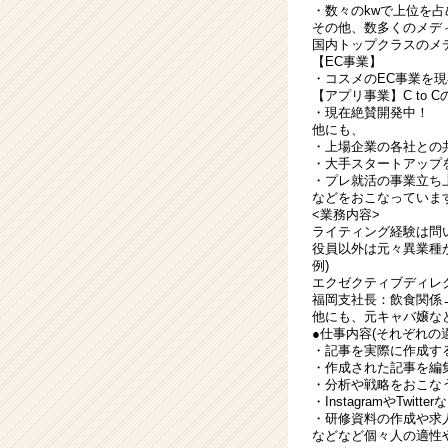
ア
・数々のkwで上位を
その他、数多くのメデ
（CheerCareer）
国内トップクラスのメ
【EC事業】
・コスメのEC事業を
【アプリ事業】C to
・現在絶賛開発中！
他にも、
・上場企業の各社との
・大手スタートアップ
・プレ就活の事業立ち
などをおこなっていま
<業務内容>
ライティング経験は問
役員以外は元々異業種
例)
エクゼクティブディレ
福岡支社長：飲食関係
他にも、元キャバ嬢な
●仕事内容(それぞれ
・記事を実際に作成す
・作成された記事を編
・分析や戦略をおこな
・InstagramやTwi
・研修資料の作成や求
などなど個々人の適性