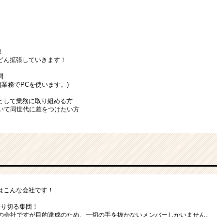
！
どん拡張していきます！
問
(業務でPCを使います。)
として業務に取り組める方
抜いて同世代に差をつけたい方
はこんな会社です！
やり切る集団！
どの会社ですが目的達成のため、一切の手を抜かないメンバーしかいません。