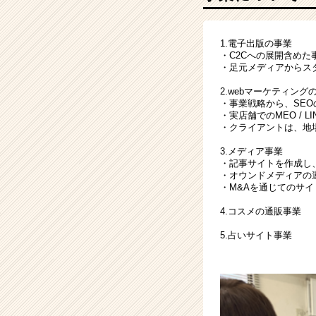
ン
グ
ス
1.電子出版の事業
キ
・C2Cへの展開含めた
ル
・足元メディアからス
を
向
2.webマーケティング
・事業戦略から、SEO
上
・実店舗でのMEO / L
さ
・クライアントは、地
せ
ま
3.メディア事業
・記事サイトを作成し
せ
・オウンドメディアの
ん
・M&Aを通じてのサ
か？
|
4.コスメの通販事業
ベ
5.占いサイト事業
ン
チ
ャ
ー・
成
長