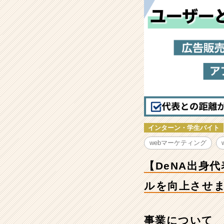
身
代
表
直
下
で
の
圧
倒
的
成
長！】
インターン・学生バイト
最
短
webマーケティング
で
Web
【DeNA出身
マ
ー
ルを向上させ
ケ
テ
ィ
事業について