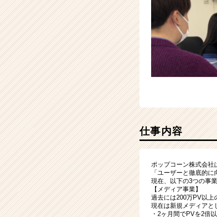
企
業
か
ら
ス
カ
ウ
ト
が
届
く
就
仕事内容
活
サ
イ
ト
ポップコーン株式会社
チ
「ユーザーと徹底的に
現在、以下の3つの事
ア
【メディア事業】
キ
過去には200万PV以
ャ
現在は新規メディアと
リ
・2ヶ月間でPVを2倍