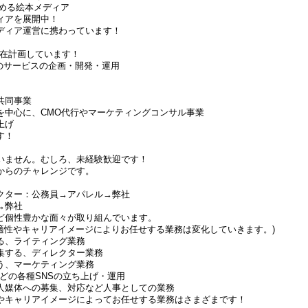
占める絵本メディア
ィアを展開中！
ディア運営に携わっています！
現在計画しています！
 Cのサービスの企画・開発・運用
共同事業
を中心に、CMO代行やマーケティングコンサル事業
上げ
す！
いません。むしろ、未経験歓迎です！
からのチャレンジです。
クター：公務員→アパレル→弊社
→弊社
ど個性豊かな面々が取り組んでいます。
の適性やキャリアイメージによりお任せする業務は変化していきます。)
る、ライティング業務
集する、ディレクター業務
う、マーケティング業務
tterなどの各種SNSの立ち上げ・運用
人媒体への募集、対応など人事としての業務
やキャリアイメージによってお任せする業務はさまざまです！