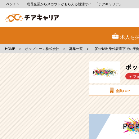
ベンチャー・成長企業からスカウトがもらえる就活サイト「チアキャリア」
ポ
ッ
求人を
プ
コ
HOME
＞
ポップコーン株式会社
＞
募集一覧
＞
【DeNA出身代表直下での圧
ー
ン
株
ポッ
式
＋ フ
会
社
の
企業TOP
採
用/
求
人
-
【DeNA
出