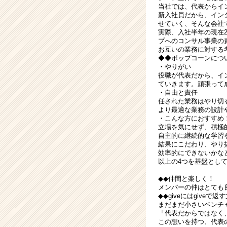
当社では、代表からイ
新入社員だから、イン
せていく、そんな会社
実際、入社半年の現在
プへのコンサル事業の
お互いの業務に対する
◆◆ポップコーンにつ
・やりがい
役職が代表だから、イ
ていきます。頑張って
・自由と責任
任された業務はやり切
より最適な業務の設計
・こんな方におすすめ
立場を気にせず、積極
自主的に継続的な学習
結果にこだわり、やり
効率的にできないかな
以上の4つを基盤とし
◆◆仲間と楽しく！
メンバーの仲はとても
◆◆giveにはgiveで返
まだまだ小さいベンチ
「代表だからではなく
この想いを持つ、代表