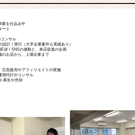
事業を仕込み中
タート
のコンサル
の設計 / 実行（大手企業案件も実績あり）
INE@ / SNSの連動と、来店促進の企画
場のお店から、上場企業まで
、広告販売やアフィリエイトの実施
運用代行やコンサル
イト再生や売却