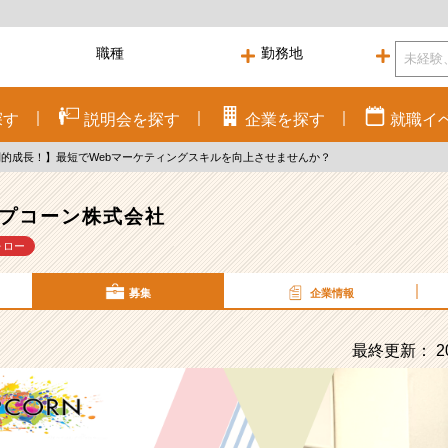
探す
説明会を
探す
企業を
探す
就職
イ
倒的成長！】最短でWebマーケティングスキルを向上させませんか？
プコーン株式会社
ォロー
募集
企業情報
最終更新： 20