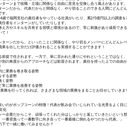
ンターンまで役職・立場に関係なく自由に意見を交換し合う風土があります
ターンだから、代表だからと関係なく、やり切ることのできる人間にどんど
です。
24歳で福岡支社の責任者をやっている社員がいたり、累計5億円以上の調達を
責任者をインターンがしていたりします。
考え方やスキルを共有する習慣と環境があるので、常に刺激があり成長でき
いて！
ンターンだから、といったことに関係なく、やり切るメンバーにどんどんレ
成果を出した分だけ評価されることを実感することができます！
る前提で任されます。一方で、単に言われた通りにやれということではなく
や別の角度からのアプローチなどは歓迎されます。責任を持った上での自由
！
的に業務を巻き取る姿勢
をする姿勢
抜く姿勢
ど常に業務を改善する姿勢
て業務を行ってくれれば、さまざまな領域の業務をまるごとお任せしていきま
良いのがポップコーンの特徴！代表が飲み会でいじられている光景をよく目にし
す文化
ャー企業だからこそ、頑張ってくれた分はしっかりと返していきたいという
、一番背負って一番数字に向き合って一番最後に倒れるやつだから代表。」
の下で一緒に働いてみませんか？