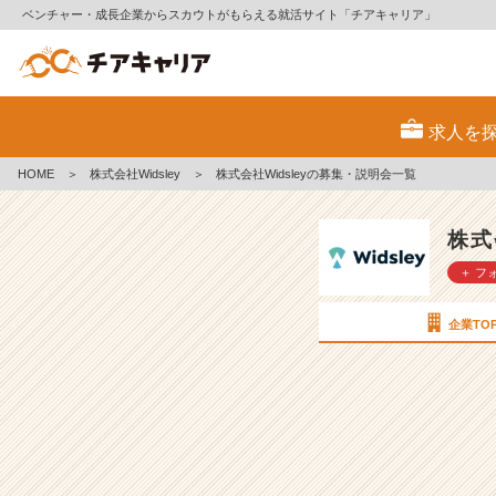
ベンチャー・成長企業からスカウトがもらえる就活サイト「チアキャリア」
株
式
求人を
会
社
HOME
＞
株式会社Widsley
＞
株式会社Widsleyの募集・説明会一覧
W
i
d
株式
s
＋ フ
l
e
y
企業TO
の
採
用/
求
人
一
覧