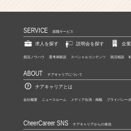
-
【1
5
0%
成
SERVICE
就職サービス
長】
特
求人を探す
説明会を探す
企業
許
取
就活ノウハウ
選考体験談
スペシャルコンテンツ
就活相談
得
済
み
ABOUT
チアキャリアについて
の
商
チアキャリアとは
品
力
会社概要
ニュースルーム
メディア出演・掲載
プライバシー
が
魅
力！
テ
CheerCareer SNS
チアキャリアからの発信
ク