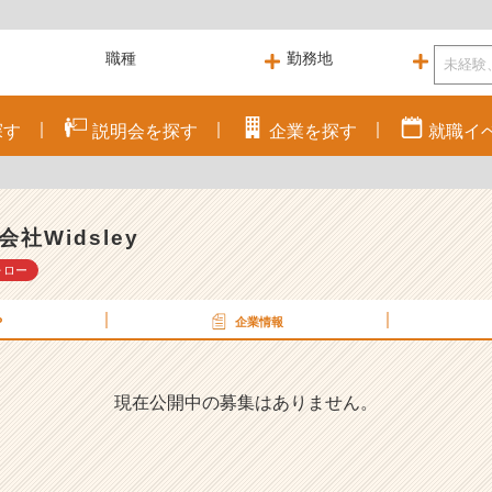
探す
説明会を
探す
企業を
探す
就職
イ
会社Widsley
ォロー
P
企業情報
現在公開中の募集はありません。