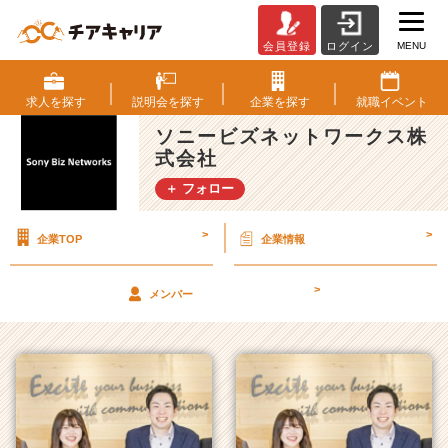
MENU
会員登録
ログイン
ソ
ニ
ー
求人を
探す
説明会を
探す
企業を
探す
就職
イベント
ビ
ソニービズネットワークス株
ズ
式会社
ネ
ッ
＋ フォロー
ト
ワ
>
>
企業TOP
企業情報
ー
ク
ス
>
メンバー
株
式
会
社
の
タ
イ