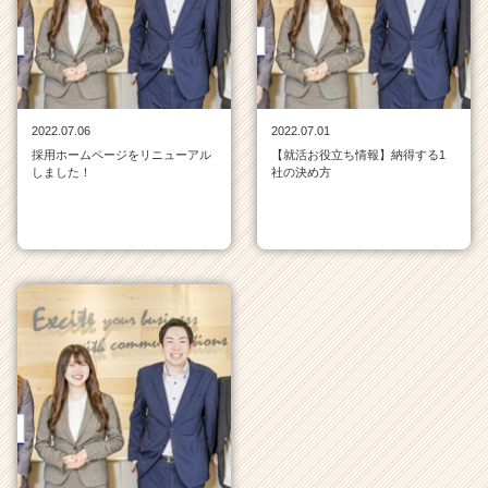
ム
ラ
イ
ン
一
覧
2022.07.06
2022.07.01
|
採用ホームページをリニューアル
【就活お役立ち情報】納得する1
ベ
しました！
社の決め方
ン
チ
ャ
ー・
成
長
企
業
か
ら
ス
カ
ウ
ト