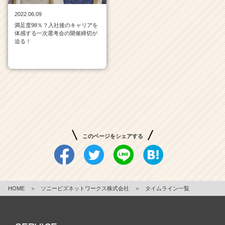
が
2022.06.09
届
満足度98％？入社後のキャリアを
く
体感する一次選考会の開催締切が
就
迫る！
活
サ
イ
ト
チ
ア
キ
ャ
リ
このページをシェアする
ア
（C
h
e
e
HOME
＞
ソニービズネットワークス株式会社
＞
タイムライン一覧
r
C
a