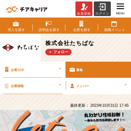
MENU
会員登録
ログイン
株
式
会
求人を
探す
説明会を
探す
企業を
探す
就職
イベント
社
た
株式会社たちばな
ち
＋ フォロー
ば
な
の
>
企業TOP
募集
採
用/
求
>
>
企業情報
メンバー
人
-
【新
最終更新： 2023年10月31日 17:45
卒
1Day
イ
ン