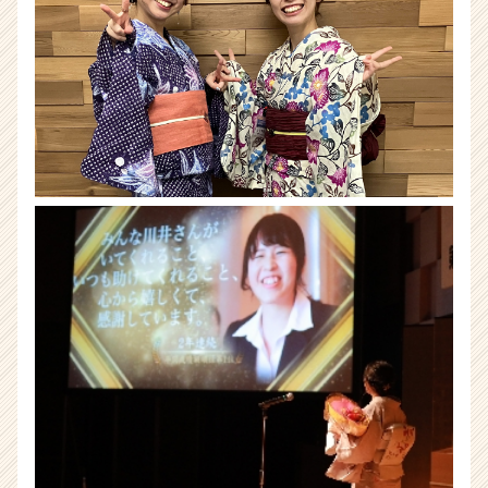
就
活
サ
イ
ト
チ
ア
キ
ャ
リ
ア
（CheerCareer）