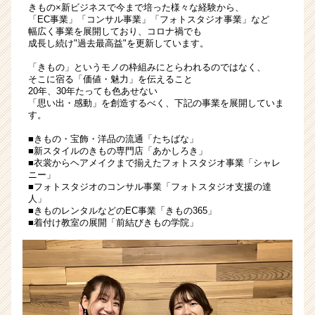
きもの×新ビジネスで今まで培った様々な経験から、
す
「EC事業」「コンサル事業」「フォトスタジオ事業」など
～
幅広く事業を展開しており、コロナ禍でも
|
成長し続け"過去最高益"を更新しています。
ベ
「きもの」というモノの枠組みにとらわれるのではなく、
ン
そこに宿る「価値・魅力」を伝えること
チ
20年、30年たっても色あせない
ャ
「思い出・感動」を創造するべく、下記の事業を展開していま
す。
ー・
成
■きもの・宝飾・洋品の流通「たちばな」
長
■新スタイルのきもの専門店「あかしろき」
企
■衣裳からヘアメイクまで揃えたフォトスタジオ事業「シャレ
ニー」
業
■フォトスタジオのコンサル事業「フォトスタジオ支援の達
か
人」
ら
■きものレンタルなどのEC事業「きもの365」
ス
■着付け教室の展開「前結びきもの学院」
カ
ウ
ト
が
届
く