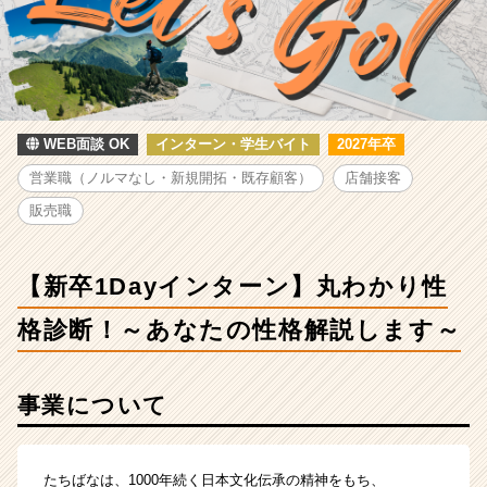
タ
ー
ン】
丸
わ
か
り
WEB面談 OK
インターン・学生バイト
2027年卒
性
営業職（ノルマなし・新規開拓・既存顧客）
店舗接客
格
診
販売職
断！
～
あ
【新卒1Dayインターン】丸わかり性
な
た
格診断！～あなたの性格解説します～
の
性
格
事業について
解
説
し
たちばなは、1000年続く日本文化伝承の精神をもち、
ま