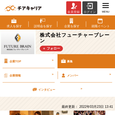
MENU
会員登録
ログイン
株
式
会
求人を
探す
説明会を
探す
企業を
探す
就職
イベント
社
株式会社フューチャーブレー
フ
ン
ュ
ー
＋ フォロー
チ
ャ
>
企業TOP
募集
ー
ブ
レ
>
>
企業情報
メンバー
ー
ン
>
の
インタビュー
採
用/
求
最終更新： 2022年03月23日 13:41
人