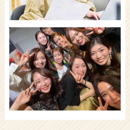
イ
ト
チ
ア
キ
ャ
リ
ア
（CheerCareer）