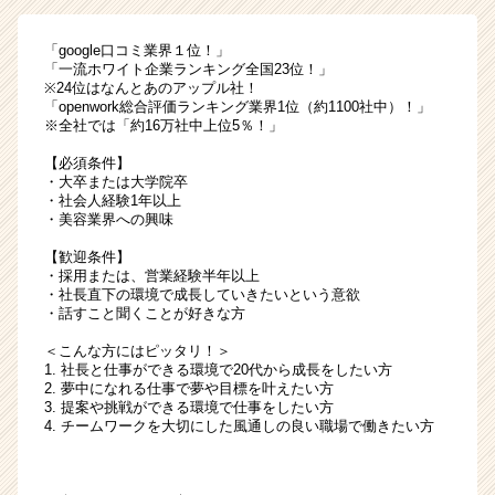
「google口コミ業界１位！」
「一流ホワイト企業ランキング全国23位！」
※24位はなんとあのアップル社！
「openwork総合評価ランキング業界1位（約1100社中）！」
※全社では「約16万社中上位5％！」
【必須条件】
・大卒または大学院卒
・社会人経験1年以上
・美容業界への興味
【歓迎条件】
・採用または、営業経験半年以上
・社長直下の環境で成長していきたいという意欲
・話すこと聞くことが好きな方
＜こんな方にはピッタリ！＞
1. 社長と仕事ができる環境で20代から成長をしたい方
2. 夢中になれる仕事で夢や目標を叶えたい方
3. 提案や挑戦ができる環境で仕事をしたい方
4. チームワークを大切にした風通しの良い職場で働きたい方