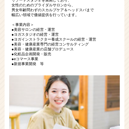
リゾートスタジオを展開しており、
ベ
女性のためのブライダルサロンから、
ン
男女年齢問わずのスカルプケア＆ヘッドスパまで
幅広い領域で価値提供を行っています。
チ
ャ
＜事業内容＞
ー・
●美容サロンの経営・運営
成
●ヨガスタジオの経営・運営
●ヨガインストラクター養成スクールの経営・運営
長
●美容・健康産業専門の経営コンサルティング
企
●美容・健康産業の店舗プロデュース
業
●化粧品企画開発・販売
か
●eコマース事業
ら
●新規事業開発 等
ス
カ
ウ
ト
が
届
く
就
活
サ