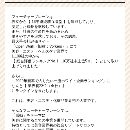
企
業！
フューチャーブレーンは、
代
設立から【 16年連続増収増益 】を達成しており、
表
安定した成長を継続しています。
直
また、社員の生産性を高めるため、
下
働きやすさを追求しており、その結果、
最大手会社評価サイト
の
「Open Work（旧称：Vorkers）」にて
成
美容・エステ・ヘルスケア業界で
長
1,109社の中から
環
【 総合評価ランキングNo.1（16万社中上位5％） 】として取り
上げられました！
境
で
さらに、
仕
「2022年新卒で入りたい一流ホワイト企業ランキング」に
事
なんと【 業界初23位（全社）】
に
にランクインを果たします。
ワ
これは、美容・エステ・化粧品業界初の大業です。
ク
ワ
そんなフューチャーブレーンでは、
ク
「感動」をテーマに
美容に関する全ての事業を展開しています。
を！
特徴としては美容業界初の複合リゾートサロンや
|