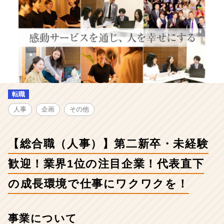
-
【総
合
職
（人
事）】
第
二
新
転職
卒・
未
人事
企画
その他
経
験
歓
【総合職（人事）】第二新卒・未経験
迎！
業
歓迎！業界1位の注目企業！代表直下
界
1
の成長環境で仕事にワクワクを！
位
の
注
事業について
目