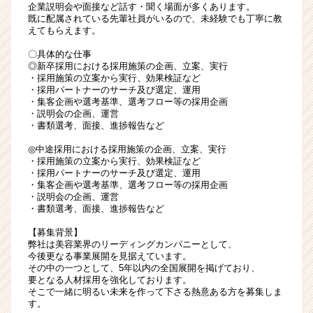
企業説明会や面接など話す・聞く場面が多くあります。
既に配属されている先輩社員がいるので、未経験でも丁寧に教
えてもらえます。
〇具体的な仕事
◎新卒採用における採用施策の企画、立案、実行
・採用施策の立案から実行、効果検証など
・採用パートナーのサーチ及び選定、運用
・集客企画や選考基準、選考フロー等の採用企画
・説明会の企画、運営
・書類選考、面接、進捗報告など
◎中途採用における採用施策の企画、立案、実行
・採用施策の立案から実行、効果検証など
・採用パートナーのサーチ及び選定、運用
・集客企画や選考基準、選考フロー等の採用企画
・説明会の企画、運営
・書類選考、面接、進捗報告など
【募集背景】
弊社は美容業界のリーディングカンパニーとして、
今後更なる事業展開を見据えています。
その中の一つとして、5年以内の全国展開を掲げており、
要となる人材採用を強化しております。
そこで一緒に明るい未来を作って下さる熱意ある方を募集しま
す。