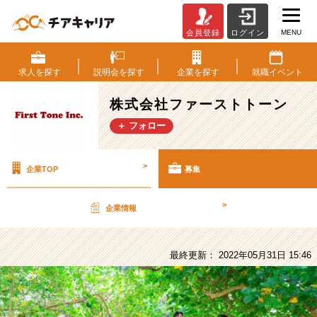
MENU
会員登録
ログイン
株
式
会
求人を
探す
説明会を
探す
企業を
探す
就職
イベント
社
フ
株式会社ファーストトーン
ァ
＋ フォロー
ー
ス
ト
>
企業TOP
募集
ト
ー
ン
>
企業情報
の
採
用/
最終更新： 2022年05月31日 15:46
求
人
-
【転