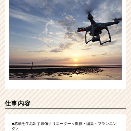
ア
（CheerCareer）
仕事内容
■感動を⽣み出す映像クリエーター＜撮影・編集・プランニン
グ＞