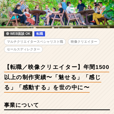
職
／
映
像
ク
リ
エ
WEB面談 OK
転職
イ
マルチクリエイタースペシャリスト職
映像クリエイター
タ
ー】
セールスディレクター
年
間
1500
【転職／映像クリエイター】年間1500
以
上
以上の制作実績〜「魅せる」「感じ
の
る」「感動する」を世の中に〜
制
作
実
績〜
事業について
「魅
せ