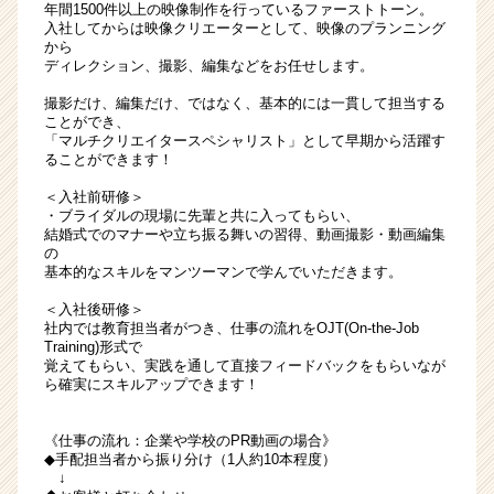
年間1500件以上の映像制作を行っているファーストトーン。
入社してからは映像クリエーターとして、映像のプランニング
から
ディレクション、撮影、編集などをお任せします。
撮影だけ、編集だけ、ではなく、基本的には⼀貫して担当する
ことができ、
「マルチクリエイタースペシャリスト」として早期から活躍す
ることができます！
＜入社前研修＞
・ブライダルの現場に先輩と共に入ってもらい、
結婚式でのマナーや立ち振る舞いの習得、動画撮影・動画編集
の
基本的なスキルをマンツーマンで学んでいただきます。
＜入社後研修＞
社内では教育担当者がつき、仕事の流れをOJT(On-the-Job
Training)形式で
覚えてもらい、実践を通して直接フィードバックをもらいなが
ら確実にスキルアップできます！
《仕事の流れ：企業や学校のPR動画の場合》
◆⼿配担当者から振り分け（1⼈約10本程度）
↓