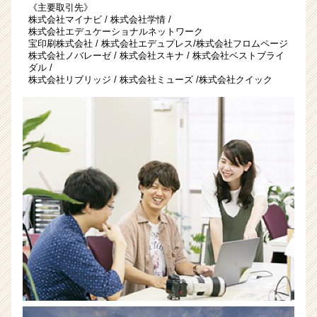
《主要取引先》
企
株式会社マイナビ / 株式会社学情 /
業
株式会社エデュケーショナルネットワーク
か
宝印刷株式会社 / 株式会社エデュプレス/株式会社フロムページ
ら
株式会社ノバレーゼ / 株式会社スキナ / 株式会社ベストブライ
ス
ダル /
株式会社リブリッジ / 株式会社ミューズ /株式会社クイック
カ
ウ
ト
が
届
く
就
活
サ
イ
ト
チ
ア
キ
ャ
リ