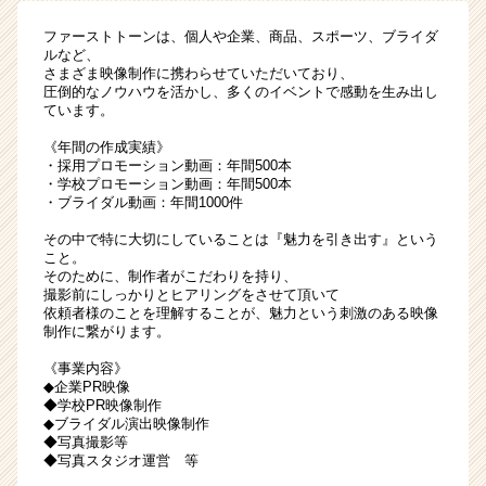
る」
ファーストトーンは、個人や企業、商品、スポーツ、ブライダ
「感
ルなど、
じ
さまざま映像制作に携わらせていただいており、
る」
圧倒的なノウハウを活かし、多くのイベントで感動を生み出し
ています。
「感
動
《年間の作成実績》
す
・採用プロモーション動画：年間500本
る」
・学校プロモーション動画：年間500本
を
・ブライダル動画：年間1000件
世
その中で特に大切にしていることは『魅力を引き出す』という
の
こと。
中
そのために、制作者がこだわりを持り、
に〜
撮影前にしっかりとヒアリングをさせて頂いて
依頼者様のことを理解することが、魅力という刺激のある映像
|
制作に繋がります。
ベ
ン
《事業内容》
チ
◆企業PR映像
◆学校PR映像制作
ャ
◆ブライダル演出映像制作
ー・
◆写真撮影等
成
◆写真スタジオ運営 等
長