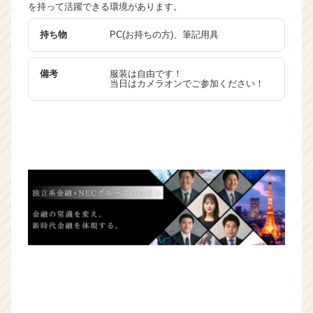
を持って活躍できる環境があります。
e
e
持ち物
PC(お持ちの方)、筆記用具
r
C
a
備考
服装は自由です！
r
当日はカメラオンでご参加ください！
e
e
r）