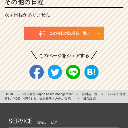
その他の日程
表示日程がありません
この会社の説明会一覧へ
このページをシェアする
HOME
＞
株式会社 Japan Asset Management
＞
説明会一覧
＞
【27卒】選考
直結『40分で理解する、金融業界とJAMの役割』
＞
日程詳細
SERVICE
就職サービス