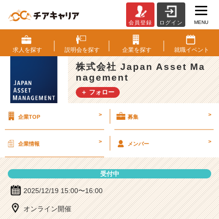
MENU
会員登録
ログイン
株
式
会
求人を
探す
説明会を
探す
企業を
探す
就職
イベント
社
株式会社 Japan Asset Ma
J
nagement
a
p
＋ フォロー
a
n
>
>
企業TOP
募集
A
s
s
>
>
企業情報
メンバー
e
t
M
受付中
a
n
2025/12/19 15:00〜16:00
a
オンライン開催
g