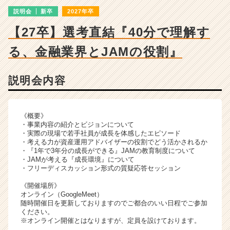
e
説明会
新卒
2027年卒
m
e
【27卒】選考直結『40分で理解す
n
t
る、金融業界とJAMの役割』
の
説
明
説明会内容
会
詳
細
《概要》
|
・事業内容の紹介とビジョンについて
ベ
・実際の現場で若手社員が成長を体感したエピソード
・考える力が資産運用アドバイザーの役割でどう活かされるか
ン
・『1年で3年分の成長ができる』JAMの教育制度について
チ
・JAMが考える『成長環境』について
ャ
・フリーディスカッション形式の質疑応答セッション
ー・
《開催場所》
成
オンライン（GoogleMeet）
長
随時開催日を更新しておりますのでご都合のいい日程でご参加
企
ください。
業
※オンライン開催とはなりますが、定員を設けております。
か