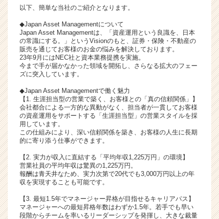
以下、簡単な当社のご紹介となります。
ら
ス
◆Japan Asset Managementについて
カ
Japan Asset Managementは、「資産運用という良識を、日本
ウ
の常識にする。」というVisionのもと、証券・保険・不動産の
販売を通じてお客様のお金の悩みを解決しております。
ト
23年9月にはNEC社と資本業務提携を実施。
が
今まで手が届かなかった領域を開拓し、さらなる拡大のフェー
届
ズに突入しています。
く
◆Japan Asset Managementで働く魅力
就
【1. 生涯担当型の営業で築く、お客様との「真の信頼関係」】
活
会社都合による一方的な異動がなく、担当者が一貫してお客様
サ
の資産運用をサポートする「生涯担当型」の営業スタイルを採
イ
用しています。
この仕組みにより、深い信頼関係を築き、お客様の人生に長期
ト
的に寄り添う仕事ができます。
チ
ア
【2. 実力が収入に直結する「平均年収1,225万円」の環境】
キ
営業社員の平均年収は驚異の1,225万円。
ャ
報酬は青天井なため、実力次第で20代でも3,000万円以上の年
収を実現することも可能です。
リ
ア
【3. 最短1.5年でマネージャー昇格が目指せるキャリアパス】
（C
マネージャーへの最短昇格年数はわずか1.5年。若手でも早い
h
段階からチームを率いるリーダーシップを発揮し、大きな裁量