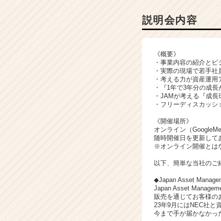
g
e
説明会内容
m
e
n
《概要》
t
・事業内容の紹介とビ
の
・実際の現場で若手社
説
・考える力が資産運用
・『1年で3年分の成長
明
・JAMが考える『成長
会
・フリーディスカッシ
詳
細
《開催場所》
|
オンライン（GoogleMe
随時開催日を更新して
ベ
※オンライン開催とは
ン
チ
以下、簡単な当社のご
ャ
◆Japan Asset Mana
ー・
Japan Asset M
成
販売を通じてお客様の
長
23年9月にはNEC社
企
今まで手が届かなかっ