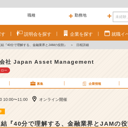
探す
説明会を
探す
企業を
探す
就職
イ
直結『40分で理解する、金融業界とJAMの役割』
＞
日程詳細
社 Japan Asset Management
ォロー
募集
企業情報
10 10:00〜11:00
オンライン開催
卒
直結『40分で理解する、金融業界とJAMの