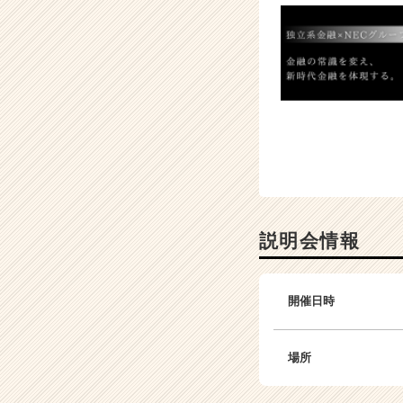
h
e
e
r
C
a
r
e
e
r）
説明会情報
開催日時
場所