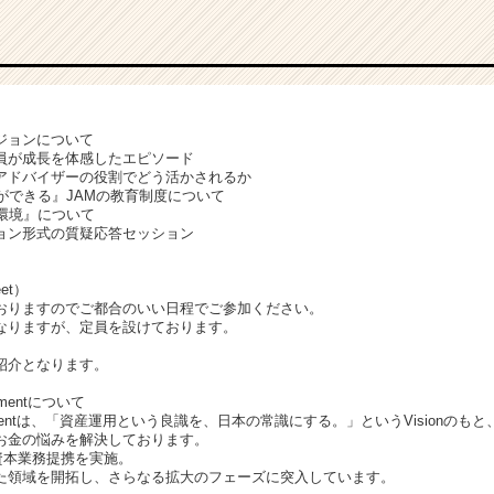
ジョンについて
員が成長を体感したエピソード
アドバイザーの役割でどう活かされるか
ができる』JAMの教育制度について
環境』について
ョン形式の質疑応答セッション
et）
おりますのでご都合のいい日程でご参加ください。
なりますが、定員を設けております。
紹介となります。
gementについて
anagementは、「資産運用という良識を、日本の常識にする。」というVision
お金の悩みを解決しております。
と資本業務提携を実施。
た領域を開拓し、さらなる拡大のフェーズに突入しています。