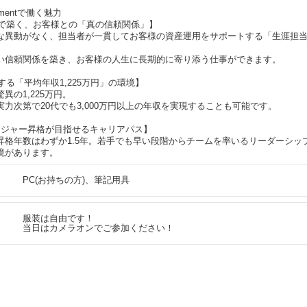
agementで働く魅力
業で築く、お客様との「真の信頼関係」】
な異動がなく、担当者が一貫してお客様の資産運用をサポートする「生涯担
い信頼関係を築き、お客様の人生に長期的に寄り添う仕事ができます。
する「平均年収1,225万円」の環境】
異の1,225万円。
力次第で20代でも3,000万円以上の年収を実現することも可能です。
マネージャー昇格が目指せるキャリアパス】
昇格年数はわずか1.5年。若手でも早い段階からチームを率いるリーダーシッ
境があります。
PC(お持ちの方)、筆記用具
服装は自由です！
当日はカメラオンでご参加ください！