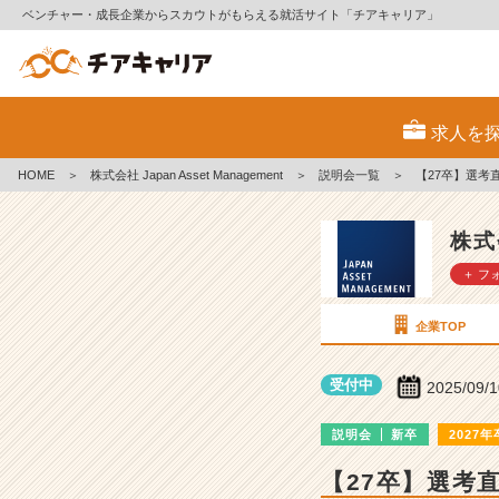
ベンチャー・成長企業からスカウトがもらえる就活サイト「チアキャリア」
株
式
求人を
会
社
HOME
＞
株式会社 Japan Asset Management
＞
説明会一覧
＞
【27卒】選考
J
a
p
株式会
a
＋ フ
n
A
s
企業TOP
s
e
受付中
2025/09/
t
M
説明会
新卒
2027年
a
n
【27卒】選考
a