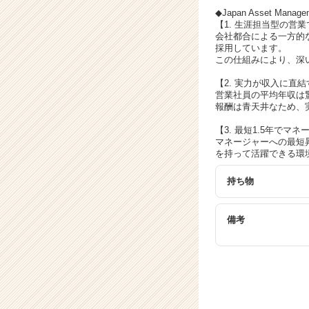
業
◆Japan Asset Man
か
【1. 生涯担当型の営
ら
会社都合による一方的
ス
採用しています。
この仕組みにより、深
カ
ウ
【2. 実力が収入に直結
ト
営業社員の平均年収は驚
が
報酬は青天井なため、実
届
【3. 最短1.5年で
く
マネージャーへの最短
就
を持って活躍できる環
活
サ
持ち物
イ
ト
チ
備考
ア
キ
ャ
リ
ア
（C