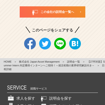
この会社の説明会一覧へ
このページをシェアする
HOME
＞
株式会社 Japan Asset Management
＞
説明会一覧
＞
【27卒対面】S
ummer Intern 内定獲得インターンへご招待！～就活初期の業界研究解説付き～
＞
日
程詳細
SERVICE
就職サービス
求人を探す
説明会を探す