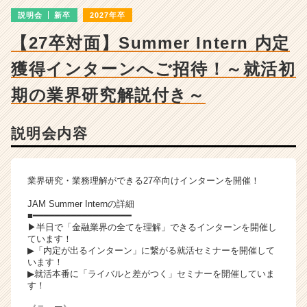
e
説明会
新卒
2027年卒
m
e
【27卒対面】Summer Intern 内定
n
t
獲得インターンへご招待！～就活初
の
説
期の業界研究解説付き～
明
会
説明会内容
詳
細
|
ベ
業界研究・業務理解ができる27卒向けインターンを開催！
ン
JAM Summer Internの詳細
チ
■━━━━━━━━━━━━━━━━━━
ャ
▶半日で「金融業界の全てを理解」できるインターンを開催し
ー・
ています！
成
▶「内定が出るインターン」に繋がる就活セミナーを開催して
います！
長
▶就活本番に「ライバルと差がつく」セミナーを開催していま
企
す！
業
か