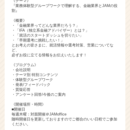
《テーマ》
ら
『業務体験型グループワークで理解する、金融業界とJAMの役
割』
ス
カ
《概要》
ウ
・「金融業界ってどんな業界だろう？」
ト
・「IFA（独立系金融アドバイザー）とは？」
・「就活のスタートダッシュを切りたい」
が
・「早期選考に挑戦したい！」
届
とお考えの皆さまに、就活情報や選考対策、営業についてな
く
ど、
就
必ずお役に立てる情報をお伝えいたします！
活
《プログラム》
サ
・会社説明
イ
・テーマ別 特別コンテンツ
ト
・体験型グループワーク
・発表/フィードバック
チ
・質疑応答
ア
・アンケート回答/今後のご案内
キ
ャ
《開催場所・時間》
リ
■開催日
毎週木曜：対面開催＠JAMoffice
ア
随時開催日を更新しておりますのでご都合のいい日程でご参加
（C
ください。
h