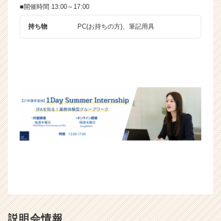
e
■開催時間 13:00～17:00
e
持ち物
PC(お持ちの方)、筆記用具
r
C
a
r
e
e
r）
説明会情報