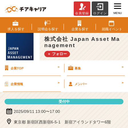
MENU
会員登録
ログイン
株
式
会
求人を
探す
説明会を
探す
企業を
探す
就職
イベント
社
株式会社 Japan Asset Ma
J
nagement
a
p
＋ フォロー
a
n
>
>
企業TOP
募集
A
s
s
>
>
企業情報
メンバー
e
t
M
受付中
a
n
2025/09/11 13:00〜17:00
a
東京都 新宿区西新宿6-5-1 新宿アイランドタワー6階
g