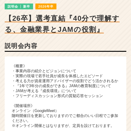
e
説明会
新卒
2026年卒
m
e
【26卒】選考直結『40分で理解す
n
t
る、金融業界とJAMの役割』
の
説
明
説明会内容
会
詳
細
《概要》
|
・事業内容の紹介とビジョンについて
ベ
・実際の現場で若手社員が成長を体感したエピソード
・考える力が資産運用アドバイザーの役割でどう活かされるか
ン
・『1年で3年分の成長ができる』JAMの教育制度について
チ
・JAMが考える『成長環境』について
ャ
・フリーディスカッション形式の質疑応答セッション
ー・
《開催場所》
成
オンライン（GoogleMeet）
長
随時開催日を更新しておりますのでご都合のいい日程でご参加
企
ください。
業
※オンライン開催とはなりますが、定員を設けております。
か