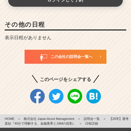
ログインして予約
その他の日程
表示日程がありません
この会社の説明会一覧へ
このページをシェアする
HOME
＞
株式会社 Japan Asset Management
＞
説明会一覧
＞
【26卒】選考
直結『40分で理解する、金融業界とJAMの役割』
＞
日程詳細