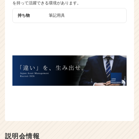
を持って活躍できる環境があります。
e
e
持ち物
筆記用具
r
C
a
r
e
e
r）
説明会情報