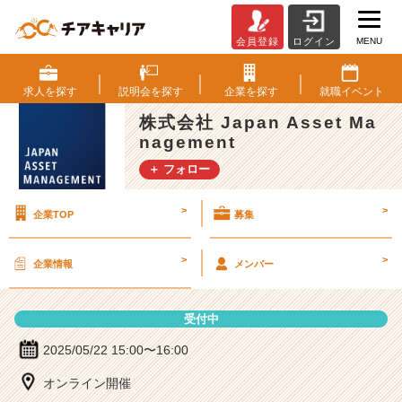
MENU
会員登録
ログイン
株
式
会
求人を
探す
説明会を
探す
企業を
探す
就職
イベント
社
株式会社 Japan Asset Ma
J
nagement
a
p
＋ フォロー
a
n
>
>
企業TOP
募集
A
s
s
>
>
企業情報
メンバー
e
t
M
受付中
a
n
2025/05/22 15:00〜16:00
a
オンライン開催
g