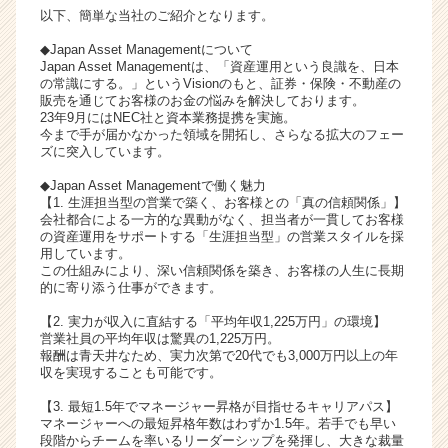
以下、簡単な当社のご紹介となります。
ら
ス
◆Japan Asset Managementについて
カ
Japan Asset Managementは、「資産運用という良識を、日本
ウ
の常識にする。」というVisionのもと、証券・保険・不動産の
販売を通じてお客様のお金の悩みを解決しております。
ト
23年9月にはNEC社と資本業務提携を実施。
が
今まで手が届かなかった領域を開拓し、さらなる拡大のフェー
届
ズに突入しています。
く
◆Japan Asset Managementで働く魅力
就
【1. 生涯担当型の営業で築く、お客様との「真の信頼関係」】
活
会社都合による一方的な異動がなく、担当者が一貫してお客様
サ
の資産運用をサポートする「生涯担当型」の営業スタイルを採
イ
用しています。
この仕組みにより、深い信頼関係を築き、お客様の人生に長期
ト
的に寄り添う仕事ができます。
チ
ア
【2. 実力が収入に直結する「平均年収1,225万円」の環境】
キ
営業社員の平均年収は驚異の1,225万円。
ャ
報酬は青天井なため、実力次第で20代でも3,000万円以上の年
収を実現することも可能です。
リ
ア
【3. 最短1.5年でマネージャー昇格が目指せるキャリアパス】
（C
マネージャーへの最短昇格年数はわずか1.5年。若手でも早い
h
段階からチームを率いるリーダーシップを発揮し、大きな裁量