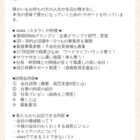
キ
障がいをお持ちの方の人生や生活が輝き出し、
ャ
本当の意味で豊かになっていくための サポートを行っていま
リ
す。
ア
■ stara（スタラ）の特徴 ■
（C
★第8回Webグランプリ「企業グランプリ部門」受賞
h
★20～30代が活躍中！5つもの事業所を展開
e
★新規事業多数！子会社社長候補も募集
★17:00定時で残業少なめ ワークライフバランス整う！
e
★サウナ付きジム通い放題！体も整う！
r
★社長・幹部陣との関係が近くて風通しの良い会社！
C
★自己研鑽サポート制度！（資格取得支援あり）
a
r
■説明会内容■
① 会社説明（概要、就労支援A型とは）
e
② 仕事の内容の紹介
e
③ 社長プレゼン（録画をご用意）
r）
④ 働くとは
⑤ 募集要項
■ 私たちからお話できる内容 ■
・会社の価値観って？
・今後の会社のわくわくする成長ビジョン
・キャリアパスについて
・staraでできるコトできないコト