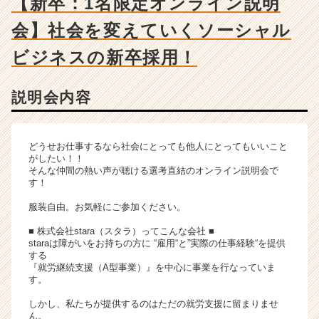
【新卒：1名限定オンライン説明
ャ
ー・
会】社会を変えていくソーシャル
成
長
ビジネスの新卒採用！
企
業
か
説明会内容
ら
ス
カ
どうせお仕事するなら社会にとっても他人にとってもいいこと
ウ
がしたい！！
ト
そんな仲間の熱い声が聴ける選考直結のオンライン説明会で
す！
が
届
服装自由。お気軽にご参加ください。
く
就
■ 株式会社stara（スタラ）ってこんな会社 ■
活
staraは障がいをお持ちの方に “雇用“と”実際の仕事経験“を提供
する
サ
『就労継続支援（A型事業）』を中心に事業を行なっていま
イ
す。
ト
チ
しかし、私たちが提供するのはただの就労支援に留まりませ
ん。
ア