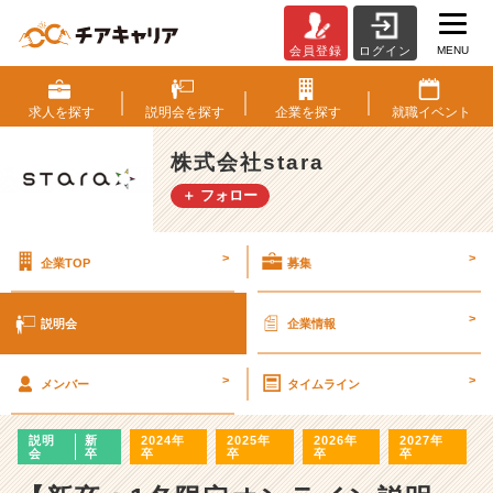
MENU
会員登録
ログイン
株
式
会
求人を
探す
説明会を
探す
企業を
探す
就職
イベント
社
s
株式会社stara
t
＋ フォロー
a
r
a
>
>
企業TOP
募集
の
説
明
>
説明会
企業情報
会
詳
>
>
細
メンバー
タイムライン
|
ベ
説明
新
2024年
2025年
2026年
2027年
ン
会
卒
卒
卒
卒
卒
チ