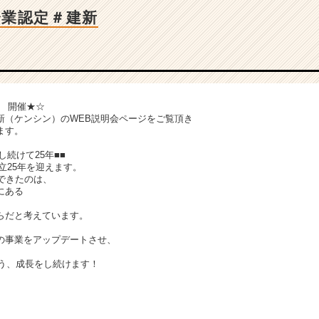
企業認定＃建新
会 開催★☆
新（ケンシン）のWEB説明会ページをご覧頂き
ます。
し続けて25年■■
設立25年を迎えます。
できたのは、
にある
、
らだと考えています。
の事業をアップデートさせ、
るよう、成長をし続けます！