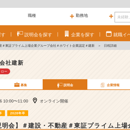
探す
説明会を
探す
企業を
探す
就職
イ
動産＃東証プライム上場企業グループ会社＃ホワイト企業認定＃建新
＞
日程詳細
会社建新
ォロー
募集
説明会
企業情報
16 10:00〜11:00
オンライン開催
卒
2028年卒
説明会】＃建設・不動産＃東証プライム上場