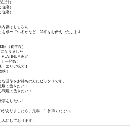
築設計）
て住宅）
て住宅）
業内容はもちろん、
を求めているかなど、詳細をお伝えいたします。
33日（初年度）
業になりました！
LATINUM認定！
トナー登録！
店！エリア拡大！
放映！
うな基準をお持ちの方にピッタリです。
職場で働きたい！
る環境で働きたい！
！
仕事をしたい！
のがありましたら、是非、ご参加ください。
しみにしております。