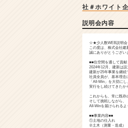
成
社＃ホワイト
長
企
業
説明会内容
か
ら
ス
☆★少人数WEB説明
カ
この度は、株式会社建
ウ
誠にありがとうござい
ト
■■住空間を通して貢献
が
2024年12月、建新は
届
建新が25年事業を継続
く
社員全員が、基本理念
就
「All-Win」を大切にし
実行をし続けてきたか
活
サ
これからも、常に既存
イ
そして挑戦しながら、
ト
All-Winを届けられ
チ
■■事業内容■■
ア
①土地の仕入れ
キ
②土木（測量・造成）