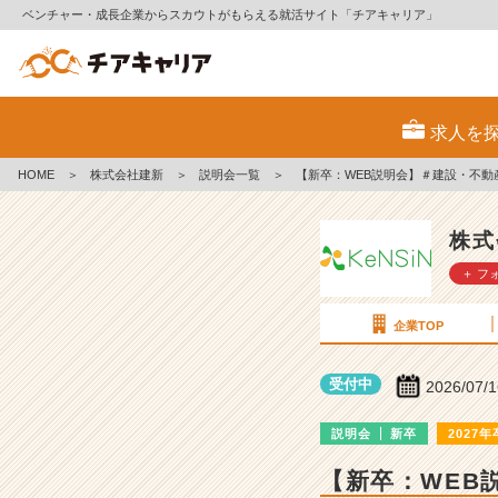
ベンチャー・成長企業からスカウトがもらえる就活サイト「チアキャリア」
株
式
求人を
会
社
HOME
＞
株式会社建新
＞
説明会一覧
＞
【新卒：WEB説明会】＃建設・不
建
新
の
株式
説
＋ フ
明
会
詳
企業TOP
細
|
受付中
2026/07/
ベ
ン
説明会
新卒
2027年
チ
ャ
【新卒：WEB
ー・