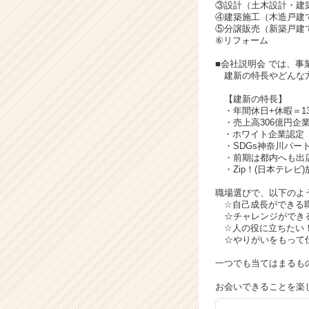
ャ
③設計（土木設計・建
リ
④建築施工（木造戸建
⑤分譲販売（新築戸建
ア
⑥リフォーム
（C
h
■会社説明会 では、事
e
建新の特長やどんな方
e
【建新の特長】
r
・年間休日+休暇＝1
C
・売上高306億円企
a
・ホワイト企業認定 P
・SDGs神奈川パー
r
・前期は都内へも出
e
・Zip！(日本テレビ)
e
r）
職場選びで、以下のよ
☆自己成長ができる
☆チャレンジができ
☆人の役に立ちたい
☆やりがいをもって
一つでも当てはまるも
お会いできることを楽