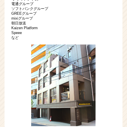
カ
電通グループ
ソフトバンクグループ
ウ
GREEグループ
ト
mixiグループ
が
朝日放送
届
Kaizen Platform
Speee
く
など
就
活
サ
イ
ト
チ
ア
キ
ャ
リ
ア
（CheerCareer）