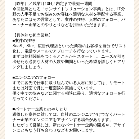
（昨年）／残業月10H／内定まで最短一週間
今回配属となる「オンサイトソリューション事業」とは、IT分
野の人手不足でお悩みのお客様へ適切な人材を手配する事業。
あなたにはその営業として、案件の獲得、人材のフォロー、パ
ートナー企業とのやりとりなどを担当いただきます。
【具体的な担当業務】
■案件の獲得
SaaS、SIer、広告代理店といった業種のお客様を自分でリスト
化し、電話やメールでアプローチを行なっていきます。
まずは信頼関係をつくるところからスタートし、ニーズが引き
出せたら必要な人材の人数や期間といった希望を詳しくヒアリ
ングしましょう。
■エンジニアのフォロー
すでに客先で仕事に取り組んでいる人材に対しては、リモート
または対面で月に一度面談を実施しています。
働く中での悩みなどに関する相談に乗り、適切なフォローを行
なってください。
■パートナー企業とのやりとり
獲得した案件に対しては、自社のエンジニアだけでなくパート
ナー企業のエンジニアをアサインする場合があります。
したがって営業には、新たなパートナー企業の開拓や、アサイ
ンにともなう打ち合わせなどもお願いします。