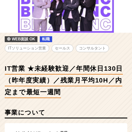
迎
／
年
間
休
日
130
WEB面談 OK
転職
日
ITソリューション営業
セールス
コンサルタント
（昨
年
度
IT営業 ★未経験歓迎／年間休日130日
実
績）
（昨年度実績）／残業月平均10H／内
／
残
定まで最短一週間
業
月
平
事業について
均
10H
／
内