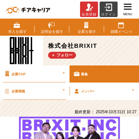
MENU
会員登録
ログイン
株
式
会
求人を
探す
説明会を
探す
企業を
探す
就職
イベント
社
BRIXIT
株式会社BRIXIT
の
＋ フォロー
採
用/
求
>
企業TOP
募集
人
-
IT
>
>
企業情報
メンバー
営
業
★
最終更新： 2025年10月31日 10:27
未
経
験
歓