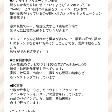
■オンサイトソリューション事業
定
皆さんが当たり前に使っているような"スマホアプリ"や
"Webサービス"を持つIT企業をクライアントに人材の
ま
技術提供を行っているのがBRIXITのオンサイトソリューション
で
事業部です！
最
短
最大規模で年々、急速拡大するIT領域の市場で
皆さんには営業活動をしていただきます！
一
週
エンジニアさんと触れ合う機会が多いので、最新のITの知識や
間
ITのトレンドなどをいち早く知ることができ、営業活動をしな
|
がら
勉強ができる環境です！！
ベ
ン
■映像制作事業
チ
大手放送局(テレビやラジオ)や企業のYouTubeなどの
ャ
映像・動画制作事業を行っています♪
ー・
実際に放送局に出向いて、撮影から動画の編集など
をワンストップで行っています！
成
長
■EC事業
企
北欧や欧米を中心としたアウトドアブランドの
業
アパレルオンラインストアの運営を行っています。
商品のバイイングから、撮影、商品掲載も
か
自社で行っています。
ら
ス
-クライアント例-