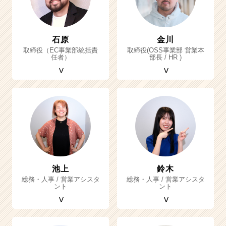
石原
金川
取締役（EC事業部統括責
取締役(OSS事業部 営業本
任者）
部長 / HR )
池上
鈴木
総務・人事 / 営業アシスタ
総務・人事 / 営業アシスタ
ント
ント