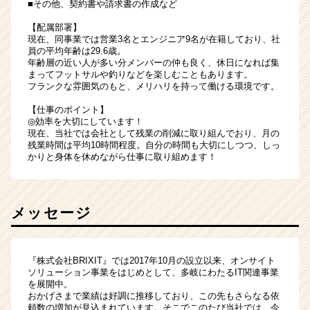
■その他、契約書や請求書の作成など
【配属部署】
現在、同事業では営業3名とエンジニア9名が在籍しており、社
員の平均年齢は29.6歳。
年齢層の近い人が多い分メンバーの仲も良く、休日になれば集
まってフットサルや釣りなどを楽しむこともあります。
フランクな雰囲気のもと、メリハリを持って働ける環境です。
【仕事のポイント】
◎効率を大切にしています！
現在、当社では会社として残業の削減に取り組んでおり、月の
残業時間は平均10時間程度。自分の時間も大切にしつつ、しっ
かりと身体を休めながら仕事に取り組めます！
メッセージ
『株式会社BRIXIT』では2017年10月の設立以来、オンサイト
ソリューション事業をはじめとして、多岐にわたるIT関連事業
を展開中。
おかげさまで業績は好調に推移しており、この先もさらなる依
頼数の増加が見込まれています。そこでこのたび当社では、今