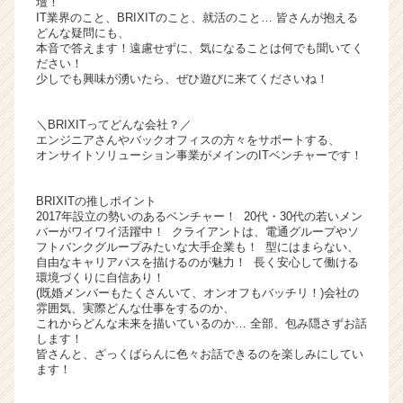
壇！
ア
IT業界のこと、BRIXITのこと、就活のこと… 皆さんが抱える
どんな疑問にも、
キ
本音で答えます！遠慮せずに、気になることは何でも聞いてく
ャ
ださい！
リ
少しでも興味が湧いたら、ぜひ遊びに来てくださいね！
ア
（C
＼BRIXITってどんな会社？／
h
エンジニアさんやバックオフィスの方々をサポートする、
e
オンサイトソリューション事業がメインのITベンチャーです！
e
r
BRIXITの推しポイント
C
2017年設立の勢いのあるベンチャー！ 20代・30代の若いメン
a
バーがワイワイ活躍中！ クライアントは、電通グループやソ
r
フトバンクグループみたいな大手企業も！ 型にはまらない、
自由なキャリアパスを描けるのが魅力！ 長く安心して働ける
e
環境づくりに自信あり！
e
(既婚メンバーもたくさんいて、オンオフもバッチリ！)会社の
r）
雰囲気、実際どんな仕事をするのか、
これからどんな未来を描いているのか… 全部、包み隠さずお話
します！
皆さんと、ざっくばらんに色々お話できるのを楽しみにしてい
ます！