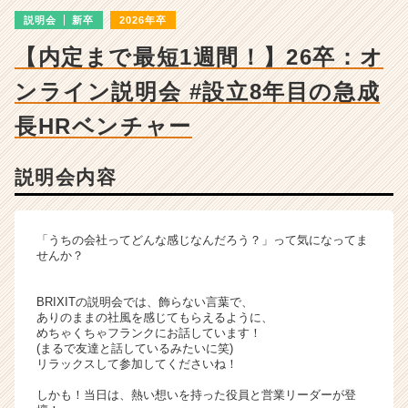
チ
説明会
新卒
2026年卒
ャ
ー・
【内定まで最短1週間！】26卒：オ
成
長
ンライン説明会 #設立8年目の急成
企
業
長HRベンチャー
か
ら
説明会内容
ス
カ
ウ
ト
「うちの会社ってどんな感じなんだろう？」って気になってま
が
せんか？
届
く
BRIXITの説明会では、飾らない言葉で、
就
ありのままの社風を感じてもらえるように、
活
めちゃくちゃフランクにお話しています！
(まるで友達と話しているみたいに笑)
サ
リラックスして参加してくださいね！
イ
ト
しかも！当日は、熱い想いを持った役員と営業リーダーが登
チ