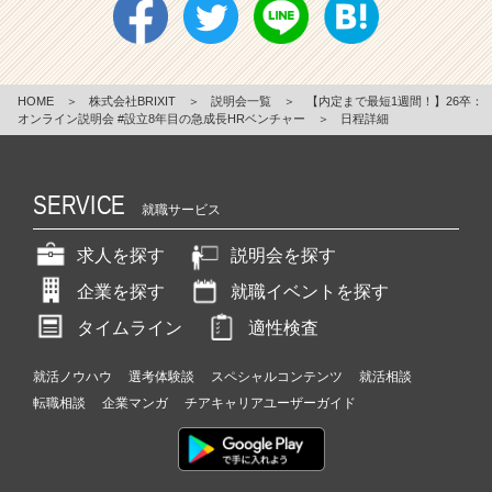
HOME
＞
株式会社BRIXIT
＞
説明会一覧
＞
【内定まで最短1週間！】26卒：
オンライン説明会 #設立8年目の急成長HRベンチャー
＞
日程詳細
SERVICE
就職サービス
求人を探す
説明会を探す
企業を探す
就職イベントを探す
タイムライン
適性検査
就活ノウハウ
選考体験談
スペシャルコンテンツ
就活相談
転職相談
企業マンガ
チアキャリアユーザーガイド