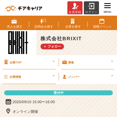
MENU
会員登録
ログイン
株
式
会
求人を
探す
説明会を
探す
企業を
探す
就職
イベント
社
B
株式会社BRIXIT
R
＋ フォロー
I
X
I
>
>
企業TOP
募集
T
の
説
>
>
企業情報
メンバー
明
会
詳
受付中
細
|
2025/09/10 15:00〜16:00
ベ
オンライン開催
ン