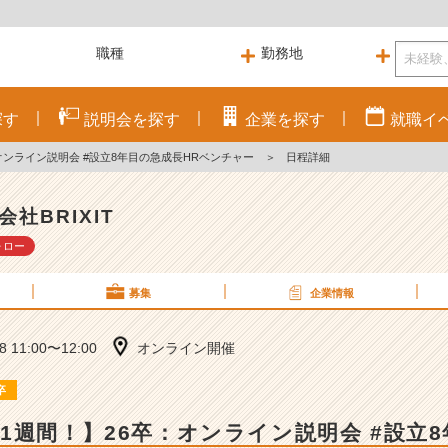
探す
説明会を
探す
企業を
探す
就職
イ
オンライン説明会 #設立8年目の急成長HRベンチャー
＞
日程詳細
会社BRIXIT
ォロー
募集
企業情報
28 11:00〜12:00
オンライン開催
卒
1週間！】26卒：オンライン説明会 #設立