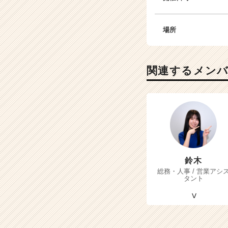
場所
関連するメン
鈴木
総務・人事 / 営業アシ
タント