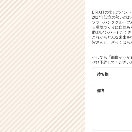
ト
チ
BRIXITの推しポイント
ア
2017年設立の勢いの
キ
ソフトバンクグループ
ャ
る環境づくりに自信あ
リ
(既婚メンバーもたく
これからどんな未来を
ア
皆さんと、ざっくばら
（C
h
e
少しでも「面白そうか
ぜひ予約してください
e
r
持ち物
C
a
r
備考
e
e
r）