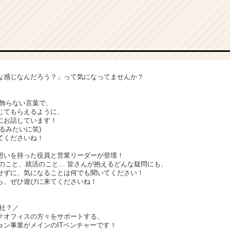
な感じなんだろう？」って気になってませんか？
、飾らない言葉で、
じてもらえるように、
にお話しています！
るみたいに笑)
てくださいね！
想いを持った役員と営業リーダーが登壇！
XITのこと、就活のこと… 皆さんが抱えるどんな疑問にも、
せずに、気になることは何でも聞いてください！
ら、ぜひ遊びに来てくださいね！
会社？／
クオフィスの方々をサポートする、
ョン事業がメインのITベンチャーです！