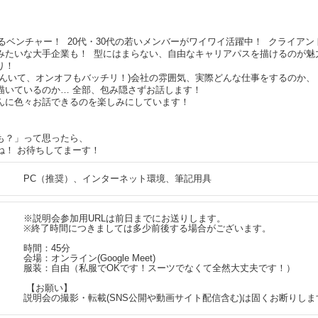
あるベンチャー！ 20代・30代の若いメンバーがワイワイ活躍中！ クライア
みたいな大手企業も！ 型にはまらない、自由なキャリアパスを描けるのが魅
り！
さんいて、オンオフもバッチリ！)会社の雰囲気、実際どんな仕事をするのか、
描いているのか… 全部、包み隠さずお話します！
んに色々お話できるのを楽しみにしています！
も？」って思ったら、
ね！ お待ちしてまーす！
PC（推奨）、インターネット環境、筆記用具
※説明会参加用URLは前日までにお送りします。
※終了時間につきましては多少前後する場合がございます。
時間：45分
会場：オンライン(Google Meet)
服装：自由（私服でOKです！スーツでなくて全然大丈夫です！）
【お願い】
説明会の撮影・転載(SNS公開や動画サイト配信含む)は固くお断りしま