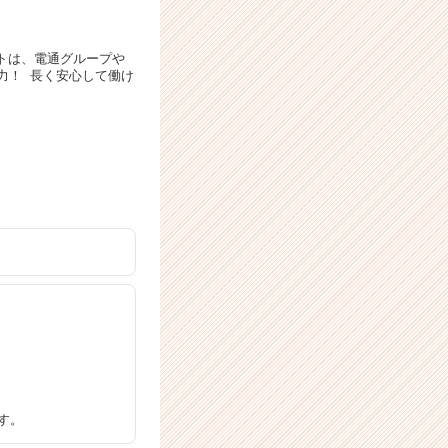
ントは、電通グループや
力！ 長く安心して働け
す。