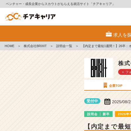
ベンチャー・成長企業からスカウトがもらえる就活サイト「チアキャリア」
株
式
求人を
会
社
HOME
＞
株式会社BRIXIT
＞
説明会一覧
＞
【内定まで最短1週間！】26卒：
B
R
I
株式
X
＋ フ
I
T
の
企業TOP
説
明
受付中
2025/08/
会
詳
説明会
新卒
2026年
細
|
【内定まで最短
ベ