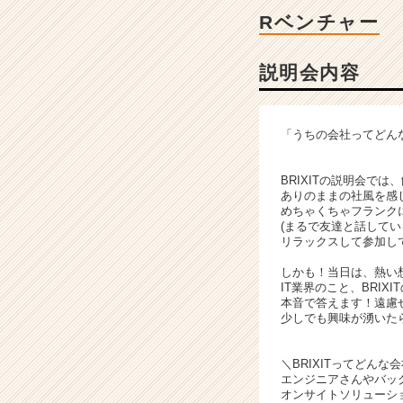
ン
Rベンチャー
チ
ャ
ー・
説明会内容
成
長
企
「うちの会社ってどん
業
か
ら
BRIXITの説明会では
ありのままの社風を感
ス
めちゃくちゃフランク
カ
(まるで友達と話してい
ウ
リラックスして参加し
ト
しかも！当日は、熱い
が
IT業界のこと、BRI
届
本音で答えます！遠慮
く
少しでも興味が湧いた
就
活
＼BRIXITってどんな
サ
エンジニアさんやバッ
イ
オンサイトソリューシ