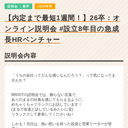
チ
説明会
新卒
2026年卒
ャ
ー・
【内定まで最短1週間！】26卒：オ
成
長
ンライン説明会 #設立8年目の急成
企
業
長HRベンチャー
か
ら
説明会内容
ス
カ
ウ
ト
「うちの会社ってどんな感じなんだろう？」って気になってま
が
せんか？
届
く
BRIXITの説明会では、飾らない言葉で、
就
ありのままの社風を感じてもらえるように、
活
めちゃくちゃフランクにお話しています！
(まるで友達と話しているみたいに笑)
サ
リラックスして参加してくださいね！
イ
ト
しかも！当日は、熱い想いを持った役員と営業リーダーが登
チ