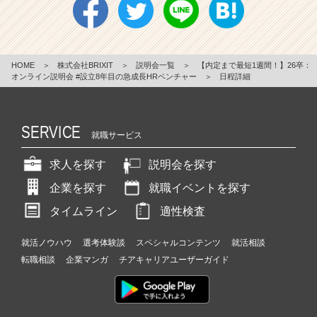
HOME
＞
株式会社BRIXIT
＞
説明会一覧
＞
【内定まで最短1週間！】26卒：
オンライン説明会 #設立8年目の急成長HRベンチャー
＞
日程詳細
SERVICE
就職サービス
求人を探す
説明会を探す
企業を探す
就職イベントを探す
タイムライン
適性検査
就活ノウハウ
選考体験談
スペシャルコンテンツ
就活相談
転職相談
企業マンガ
チアキャリアユーザーガイド