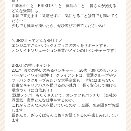
壇！
ア
IT業界のこと、BRIXITのこと、就活のこと… 皆さんが抱える
どんな疑問にも、
キ
本音で答えます！遠慮せずに、気になることは何でも聞いてく
ャ
ださい！
リ
少しでも興味が湧いたら、ぜひ遊びに来てくださいね！
ア
（C
＼BRIXITってどんな会社？／
h
エンジニアさんやバックオフィスの方々をサポートする、
e
オンサイトソリューション事業がメインのITベンチャーです！
e
r
BRIXITの推しポイント
C
2017年設立の勢いのあるベンチャー！ 20代・30代の若いメン
a
バーがワイワイ活躍中！ クライアントは、電通グループやソ
r
フトバンクグループみたいな大手企業も！ 型にはまらない、
自由なキャリアパスを描けるのが魅力！ 長く安心して働ける
e
環境づくりに自信あり！
e
(既婚メンバーもたくさんいて、オンオフもバッチリ！)会社の
r）
雰囲気、実際どんな仕事をするのか、
これからどんな未来を描いているのか… 全部、包み隠さずお話
します！
皆さんと、ざっくばらんに色々お話できるのを楽しみにしてい
ます！