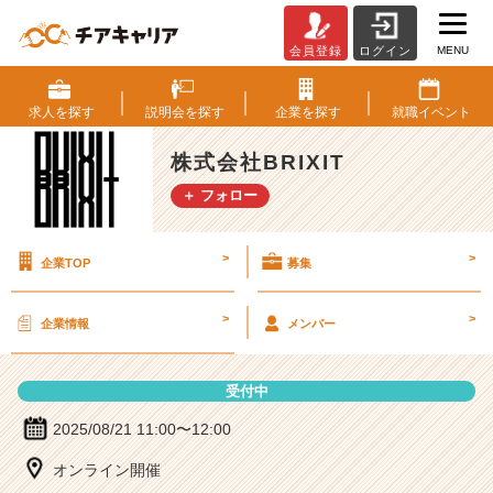
MENU
会員登録
ログイン
株
式
会
求人を
探す
説明会を
探す
企業を
探す
就職
イベント
社
B
株式会社BRIXIT
R
＋ フォロー
I
X
I
>
>
企業TOP
募集
T
の
説
>
>
企業情報
メンバー
明
会
詳
受付中
細
|
2025/08/21 11:00〜12:00
ベ
オンライン開催
ン