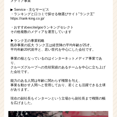
メディア事業
ィ
▶︎ Service - 主なサービス
ア
・ランキングと口コミで探せる物選びサイト"ランク王"
を
https://rank-king.co.jp/
伸
ば
・おすすめexcite/gooランキングセレクト
その他複数のメディアを運営しています
す
編
▶︎ランク王の事業戦略
集
既存事業の拡大 ランク王は経営陣の平均年齢が25才、
者
平均年齢20代前半と、若い世代を中心にした会社です。
を
事業の核となっているのはインターネットメディア事業であ
大
り、
募
クルーズグループへの売却実績のあるチームを中心に立ち上げ
集！
た会社です。
|
能力のある人間は年齢に関わらず権限を与え、
ベ
事業を動かす人間へと登用しており、若くとも活躍できる土壌
ン
があります。
チ
ャ
現在の副社長もインターンという立場から副社長まで権限の幅
を広げました。
ー・
成
長