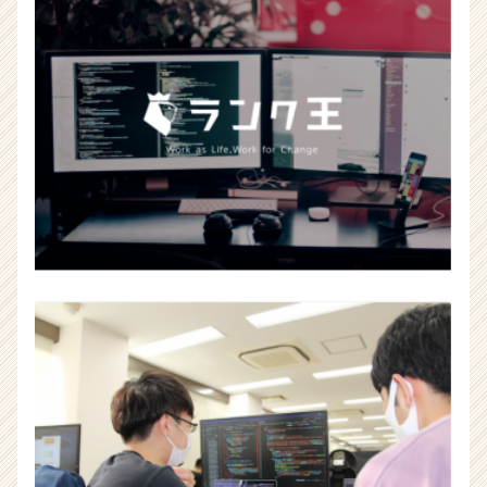
企
業
か
ら
ス
カ
ウ
ト
が
届
く
就
活
サ
イ
ト
チ
ア
キ
ャ
リ