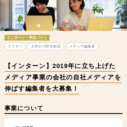
2019
年
に
立
ち
上
げ
インターン・学生バイト
た
ライター
大学1〜3年生歓迎
メディア編集者
メ
デ
ィ
【インターン】2019年に立ち上げた
ア
事
メディア事業の会社の自社メディアを
業
の
伸ばす編集者を大募集！
会
社
の
事業について
自
社
メ
デ