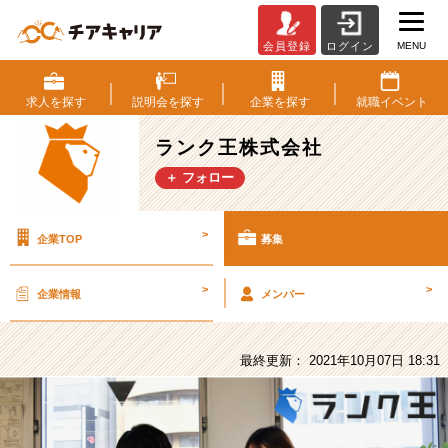
MENU
会員登録
ログイン
ラ
ン
ク
求人を
探す
説明会を
探す
企業を
探す
就職
イベント
王
株
ランク王株式会社
式
＋ フォロー
会
社
の
>
企業TOP
募集
採
用/
求
>
>
企業情報
メンバー
人
-
【イ
最終更新： 2021年10月07日 18:31
ン
タ
ー
ン】