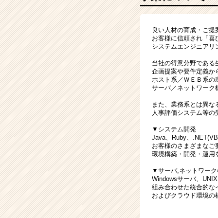
価
値
高
良い人材の育成・ご提
い
お客様に信頼され「喜
エ
システムエンジニアリ
ン
ジ
当社の得意分野である
企画提案や要件定義か
ニ
ホスト系／ＷＥＢ系の
ア
サーバ／ネットワーク
に！！
|
また、業務系とは異な
人事評価システム等の
ベ
ン
▼システム開発
チ
Java、Ruby、.NET
ャ
お客様のさまざまなご
環境構築・開発・運用
ー・
成
▼サーバ,ネットワーク
長
Windowsサーバ、UN
企
組み合わせた統合的な
およびクラウド環境の
業
か
ら