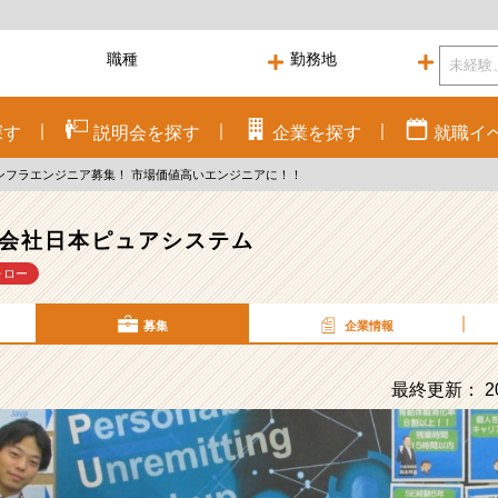
探す
説明会を
探す
企業を
探す
就職
イ
ンフラエンジニア募集！ 市場価値高いエンジニアに！！
会社日本ピュアシステム
ォロー
募集
企業情報
最終更新： 20