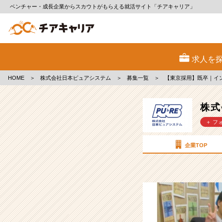
ベンチャー・成長企業からスカウトがもらえる就活サイト「チアキャリア」
株
式
求人を
会
社
HOME
＞
株式会社日本ピュアシステム
＞
募集一覧
＞
【東京採用】既卒｜イ
日
本
ピ
株式
ュ
＋ フ
ア
シ
ス
企業TOP
テ
ム
の
採
用/
求
人