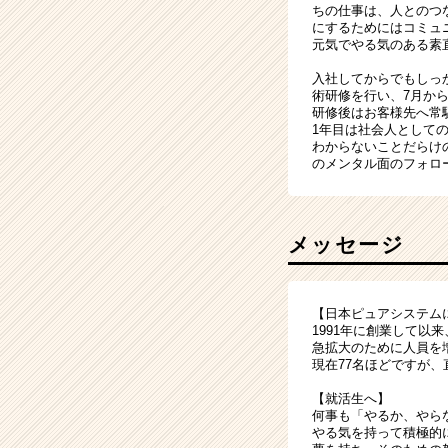
ちの仕事は、人とのつ
にするためにはコミュ
元気でやる気のある素
入社してからでもしっ
術研修を行い、7月か
研修後はお客様先へ常
1年目は社会人として
わからないことだらけ
のメンタル面のフォロ
メッセージ
【日本ピュアシステム
1991年に創業して以
急拡大のために人員を
現在77名ほどですが、
【就活生へ】
何事も「やるか、やら
やる気を持って積極的