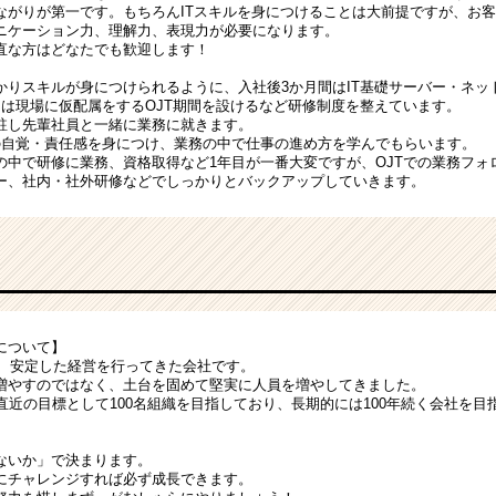
ながりが第一です。もちろんITスキルを身につけることは大前提ですが、お
ニケーション力、理解力、表現力が必要になります。
直な方はどなたでも歓迎します！
かりスキルが身につけられるように、入社後3か月間はIT基礎サーバー・ネッ
らは現場に仮配属をするOJT期間を設けるなど研修制度を整えています。
駐し先輩社員と一緒に業務に就きます。
の自覚・責任感を身につけ、業務の中で仕事の進め方を学んでもらいます。
の中で研修に業務、資格取得など1年目が一番大変ですが、OJTでの業務フォ
ー、社内・社外研修などでしっかりとバックアップしていきます。
について】
来、安定した経営を行ってきた会社です。
増やすのではなく、土台を固めて堅実に人員を増やしてきました。
直近の目標として100名組織を目指しており、長期的には100年続く会社を目
ないか」で決まります。
にチャレンジすれば必ず成長できます。