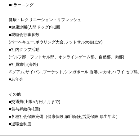
■eラーニング
健康・レクリエーション・リフレッシュ
■健康診断(人間ドッグ)年1回
■親睦会行事多数
(バーベキュー,ボウリング大会,フットサル大会ほか)
■社内クラブ活動
(ゴルフ部、フットサル部、オンラインゲーム部、自然部、肉部)
■社員旅行(海外)
※グアム,サイパン,プーケット,シンガポール,香港,マカオ,ハワイ,セブ島
■忘年会
その他
■交通費(上限5万円／月まで)
■賞与昇給(年1回)
■各種社会保険完備（健康保険,雇用保険,労災保険,厚生年金）
■退職金制度