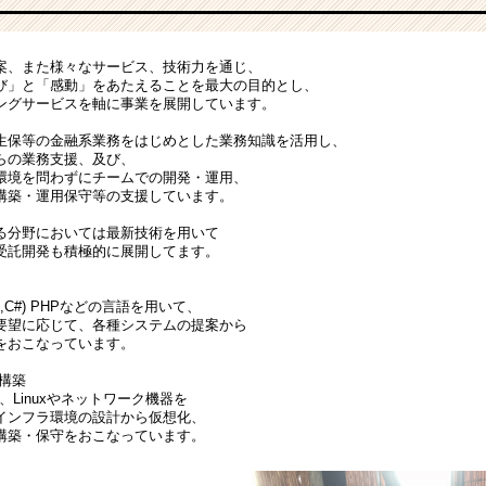
案、また様々なサービス、技術力を通じ、
び」と「感動」をあたえることを最大の目的とし、
ングサービスを軸に事業を展開しています。
生保等の金融系業務をはじめとした業務知識を活用し、
らの業務支援、及び、
環境を問わずにチームでの開発・運用、
構築・運用保守等の支援しています。
る分野においては最新技術を用いて
受託開発も積極的に展開してます。
(VB,C#) PHPなどの言語を用いて、
要望に応じて、各種システムの提案から
をおこなっています。
構築
IX、Linuxやネットワーク機器を
インフラ環境の設計から仮想化、
構築・保守をおこなっています。