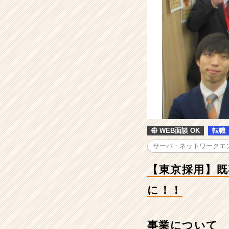
-
【東
京
採
用】
既
卒
｜
イ
ン
フ
ラ
WEB面談 OK
転職
エ
ン
サーバ・ネットワークエ
ジ
ニ
【東京採用】既
ア
募
に！！
集！
市
場
事業について