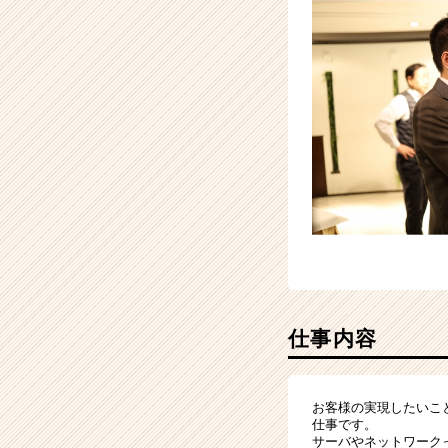
ス
カ
ウ
ト
が
届
く
就
活
サ
イ
ト
チ
ア
キ
ャ
仕事内容
リ
ア
（CheerCareer）
お客様の実現したいこ
仕事です。
サーバやネットワーク