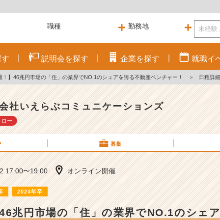
探す
説明会を
探す
企業を
探す
就職
イ
壇！】46兆円市場の「住」の業界でNO.1のシェアを誇る不動産ベンチャー！
＞
日程詳
会社いえらぶコミュニケーションズ
ォロー
P
募集
12 17:00〜19:00
オンライン開催
卒
2024年卒
46兆円市場の「住」の業界でNO.1のシェ