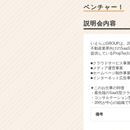
の
ベンチャー！
説
明
会
説明会内容
詳
細
|
いえらぶGROUPは、2
ベ
不動産業界向けのSaaS
ン
提供しているPropTe
チ
■クラウドサービス事
ャ
■メディア運営事業
ー・
■ホームページ制作事
成
■インターネット広告
長
★このお仕事の特徴
企
・最先端のSaaS型ク
業
・コンサルテーション型
か
・20代が中心の組織
ら
ス
備考
カ
ウ