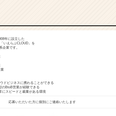
008年に設立した
「いえらぶCLOUD」を
ch系企業です。
業
業
事業
ラウドビジネスに携わることができる
のBtoB営業が経験できる
で常にスピードと裁量がある環境
応募いただいた方に個別にご連絡いたします