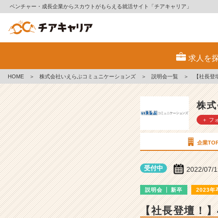
ベンチャー・成長企業からスカウトがもらえる就活サイト「チアキャリア」
株
式
求人を
会
社
HOME
＞
株式会社いえらぶコミュニケーションズ
＞
説明会一覧
＞
【社長登
い
え
ら
株式
ぶ
＋ フ
コ
ミ
ュ
企業TO
ニ
ケ
受付中
2022/07/
ー
シ
説明会
新卒
2023年
ョ
ン
【社長登壇！】
ズ