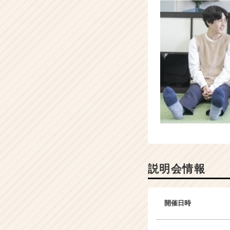
ト
が
届
く
就
活
サ
イ
ト
チ
ア
キ
ャ
リ
ア
（C
説明会情報
h
e
e
開催日時
r
C
a