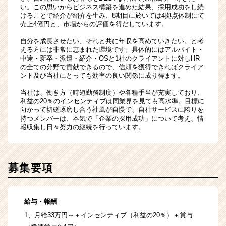
い。この思いからビジネス構築を進めた結果、採用成功をし続
けることで紹介が紹介を生み、8期目に於いては4拠点体制にて
売上4億円と、市場からの評価を得だしています。
自分を成長させたい、それと共に年収を高めていきたい。と考
える方には非常に恵まれた環境です。具体的にはアルバイト・
中途・新卒・派遣・紹介・OSと1社のクライアントに対しHR
の全ての分野で貢献できるので、信頼を獲得できればクライア
ント及び当社にとっても効率の良い関係に成り得ます。
当社は、働き方（時短勤務制度）や各種手当が充実しており、
利益の20％のインセンティブは同業界を見ても高水準。目標に
向かって切磋琢磨し合う社風が自慢で、自社サービスに誇りを
持つメンバーは、本気で「企業の採用成功」について考え、情
報収集し日々努力の継続を行っています。
募集要項
給与・報酬
1、月給33万円～＋インセンティブ（利益の20％）＋賞与