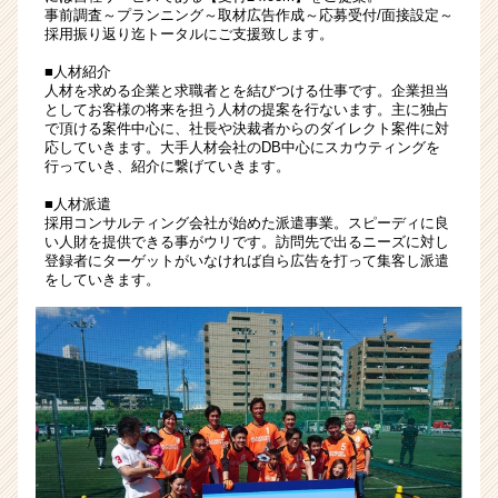
ン
事前調査～プランニング～取材広告作成～応募受付/面接設定～
採用振り返り迄トータルにご支援致します。
率
高
■人材紹介
く
人材を求める企業と求職者とを結びつける仕事です。企業担当
高
としてお客様の将来を担う人材の提案を行ないます。主に独占
で頂ける案件中心に、社長や決裁者からのダイレクト案件に対
年
応していきます。大手人材会社のDB中心にスカウティングを
収）
行っていき、紹介に繋げていきます。
他
|
■人材派遣
ベ
採用コンサルティング会社が始めた派遣事業。スピーディに良
い人財を提供できる事がウリです。訪問先で出るニーズに対し
ン
登録者にターゲットがいなければ自ら広告を打って集客し派遣
チ
をしていきます。
ャ
ー・
成
長
企
業
か
ら
ス