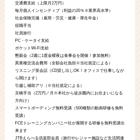
交通費支給（上限月2万円）
毎月個人インセンティブ（利益の20％※業界高水準）
社会保険完備（雇用・労災・健康・厚生年金）
役職手当
社員旅行
PC・ケータイ支給
ポケットWi-Fi支給
懇親会（2週に1度金曜夜は食事会を開催！参加無料）
異業種交流会費用（全額会社負担※当社規定による）
リスニング英会話（CD貸し出しOK！オフィスで仕事しなが
ら聞けます）
引越し補助アリ（※当社規定による）
京橋手当（2万円／月※本社から徒歩圏内にお住まいになる
方向け）
スマートボーディング無料受講（500種類の動画研修を無料
受講）
FCEトレーニングカンパニー社が展開する研修を無料受講出
来ます
JTBえらべる倶楽部会員（旅行やレジャー施設など生活関連