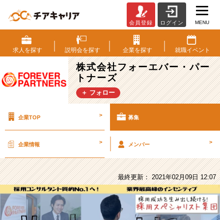
MENU
会員登録
ログイン
株
式
会
求人を
探す
説明会を
探す
企業を
探す
就職
イベント
社
株式会社フォーエバー・パー
フ
トナーズ
ォ
ー
＋ フォロー
エ
バ
>
企業TOP
募集
ー・
パ
ー
>
>
企業情報
メンバー
ト
ナ
ー
最終更新： 2021年02月09日 12:07
ズ
の
採
用/