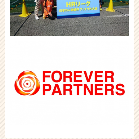
カ
ウ
ト
が
届
く
就
活
サ
イ
ト
チ
ア
キ
ャ
リ
ア
（CheerCareer）