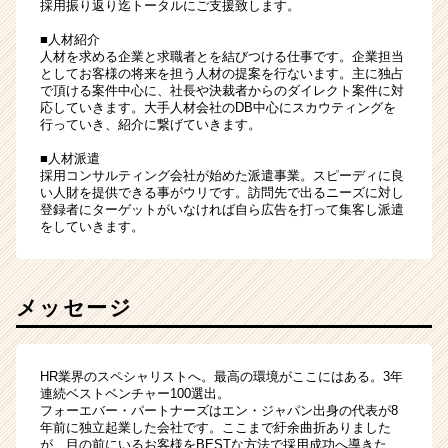
採用振り返り迄トータルにご支援致します。
■人材紹介
人材を求める企業と求職者とを結びつける仕事です。企業担当
としてお客様の将来を担う人材の提案を行ないます。主に独占
で頂ける案件中心に、社長や決裁者からのダイレクト案件に対
応していきます。大手人材会社のDB中心にスカウティングを
行っていき、紹介に繋げていきます。
■人材派遣
採用コンサルティング会社が始めた派遣事業。スピーディに良
い人財を提供できる事がウリです。訪問先で出るニーズに対し
登録者にターゲットがいなければ自ら広告を打って集客し派遣
をしていきます。
メッセージ
HR業界のスペシャリストへ。最高の環境がここにはある。3年
連続ベストベンチャー100選出。
フォーエバー・パートナーズはエン・ジャパン出身の代表が8
年前に独立起業した会社です。ここまで紆余曲折ありました
が、目の前にいるお客様をBESTな方法で採用成功へ導きた