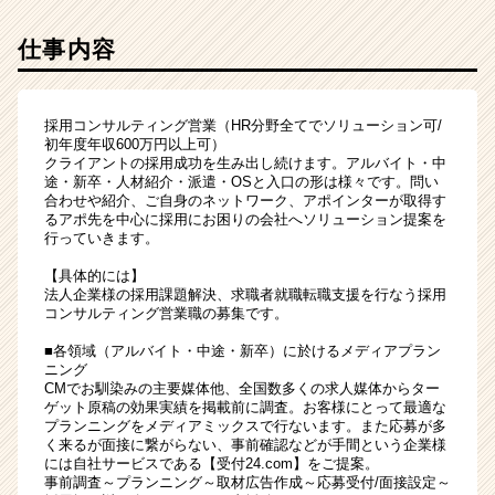
仕事内容
採用コンサルティング営業（HR分野全てでソリューション可/
初年度年収600万円以上可）
クライアントの採用成功を生み出し続けます。アルバイト・中
途・新卒・人材紹介・派遣・OSと入口の形は様々です。問い
合わせや紹介、ご自身のネットワーク、アポインターが取得す
るアポ先を中心に採用にお困りの会社へソリューション提案を
行っていきます。
【具体的には】
法人企業様の採用課題解決、求職者就職転職支援を行なう採用
コンサルティング営業職の募集です。
■各領域（アルバイト・中途・新卒）に於けるメディアプラン
ニング
CMでお馴染みの主要媒体他、全国数多くの求人媒体からター
ゲット原稿の効果実績を掲載前に調査。お客様にとって最適な
プランニングをメディアミックスで行ないます。また応募が多
く来るが面接に繋がらない、事前確認などが手間という企業様
には自社サービスである【受付24.com】をご提案。
事前調査～プランニング～取材広告作成～応募受付/面接設定～