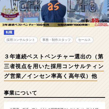
求
人
-
３
年
連
続
転職
ベ
採用コンサルタント
事務・制作スタッフ
セールス
ス
ト
ベ
３年連続ベストベンチャー選出の（第
ン
チ
三者視点を用いた採用コンサルティン
ャ
ー
グ営業／インセン率高く高年収）他
選
出
の
事業について
（第
三
者
視