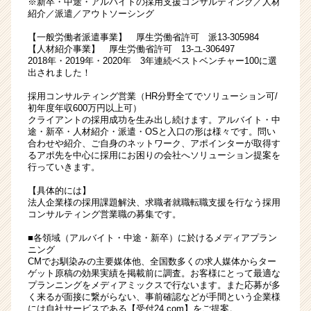
※新卒・中途・アルバイトの採用支援コンサルティング／人材
点
紹介／派遣／アウトソーシング
を
【一般労働者派遣事業】 厚生労働省許可 派13-305984
用
【人材紹介事業】 厚生労働省許可 13-ユ-306497
い
2018年・2019年・2020年 3年連続ベストベンチャー100に選
た
出されました！
採
採用コンサルティング営業（HR分野全てでソリューション可/
用
初年度年収600万円以上可）
コ
クライアントの採用成功を生み出し続けます。アルバイト・中
ン
途・新卒・人材紹介・派遣・OSと入口の形は様々です。問い
合わせや紹介、ご自身のネットワーク、アポインターが取得す
サ
るアポ先を中心に採用にお困りの会社へソリューション提案を
ル
行っていきます。
テ
ィ
【具体的には】
ン
法人企業様の採用課題解決、求職者就職転職支援を行なう採用
コンサルティング営業職の募集です。
グ
営
■各領域（アルバイト・中途・新卒）に於けるメディアプラン
業
ニング
／
CMでお馴染みの主要媒体他、全国数多くの求人媒体からター
ゲット原稿の効果実績を掲載前に調査。お客様にとって最適な
イ
プランニングをメディアミックスで行ないます。また応募が多
ン
く来るが面接に繋がらない、事前確認などが手間という企業様
セ
には自社サービスである【受付24.com】をご提案。