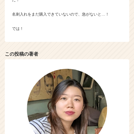
ス
カ
名刺入れをまだ購入できていないので、急がないと…！
ウ
ト
では！
が
届
く
就
この投稿の著者
活
サ
イ
ト
チ
ア
キ
ャ
リ
ア
（C
h
e