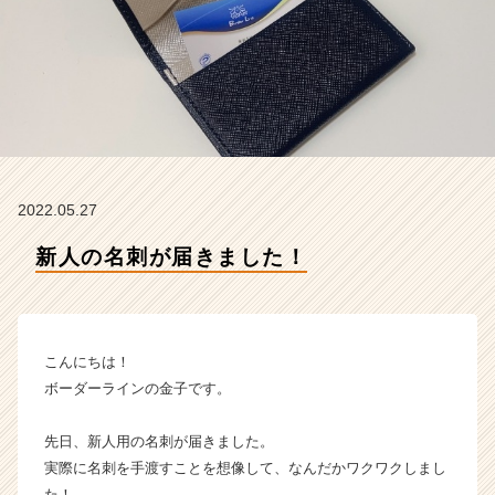
ラ
イ
ン
の
タ
イ
ム
ラ
イ
2022.05.27
ン】
|
新人の名刺が届きました！
ベ
ン
チ
ャ
ー・
こんにちは！
成
ボーダーラインの金子です。
長
企
先日、新人用の名刺が届きました。
業
実際に名刺を手渡すことを想像して、なんだかワクワクしまし
か
ら
た！