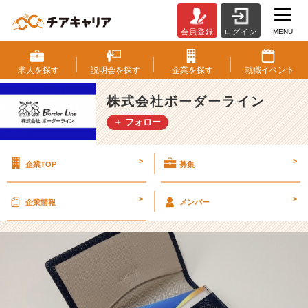
MENU
会員登録
ログイン
新
人
の
求人を
探す
説明会を
探す
企業を
探す
就職
イベント
名
刺
株式会社ボーダーライン
が
＋ フォロー
届
き
ま
>
>
企業TOP
募集
し
た！
【株
>
>
企業情報
メンバー
式
会
社
ボ
ー
ダ
ー