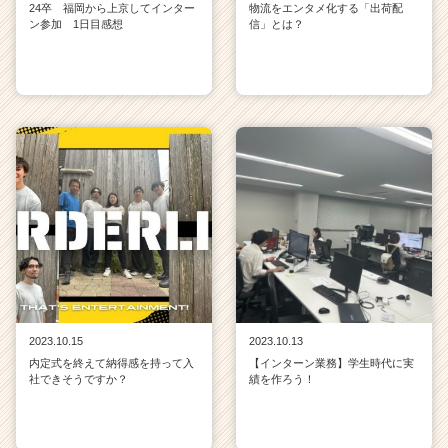
24卒 福岡から上京してインター
物流をエンタメ化する「出荷配
ン参加 1日目感想
信」とは？
2023.10.15
2023.10.13
内定式を終えて納得感を持って入
【インターン業務】学生時代に実
社できそうですか？
績を作ろう！