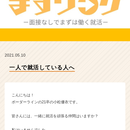
ラ
イ
ン
の
タ
イ
ム
ラ
イ
2021.05.10
ン】
|
一人で就活している人へ
ベ
ン
チ
ャ
ー・
こんにちは！
成
ボーダーラインの21卒の小松優衣です。
長
企
皆さんには、一緒に就活を頑張る仲間はいますか？
業
か
ら
私はいませんでした。