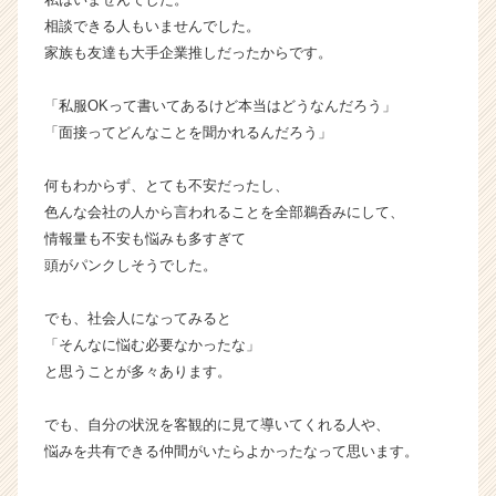
ス
相談できる人もいませんでした。
カ
家族も友達も大手企業推しだったからです。
ウ
ト
「私服OKって書いてあるけど本当はどうなんだろう」
が
「面接ってどんなことを聞かれるんだろう」
届
く
就
何もわからず、とても不安だったし、
活
色んな会社の人から言われることを全部鵜呑みにして、
サ
情報量も不安も悩みも多すぎて
イ
頭がパンクしそうでした。
ト
チ
でも、社会人になってみると
ア
「そんなに悩む必要なかったな」
キ
ャ
と思うことが多々あります。
リ
ア
でも、自分の状況を客観的に見て導いてくれる人や、
（C
悩みを共有できる仲間がいたらよかったなって思います。
h
e