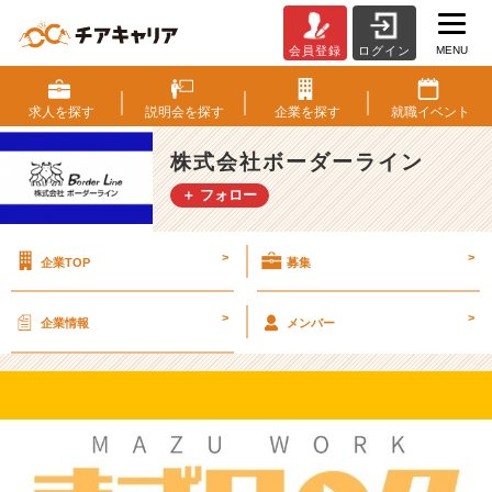
MENU
会員登録
ログイン
一
人
で
求人を
探す
説明会を
探す
企業を
探す
就職
イベント
就
活
株式会社ボーダーライン
し
＋ フォロー
て
い
る
>
>
企業TOP
募集
人
へ
【株
>
>
企業情報
メンバー
式
会
社
ボ
ー
ダ
ー