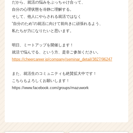
だから、就活の悩みをぶっちゃけ合って、
e
自分の心理状態を冷静に理解する。
r
C
そして、他人にやらされる就活ではなく
a
”自分のため”の就活に向けて前向きに頑張れるよう、
r
私たちが力になりたいと思います。
e
e
明日、ミートアップを開催します！
r）
就活で悩んでる、という方、是非ご参加ください。
https://cheercareer.jp/company/seminar_detail/3827/96247
また、就活生のコミュニティも絶賛拡大中です！
こちらもよろしくお願いします！
https://www.facebook.com/groups/mazuwork