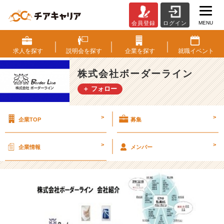
MENU
会員登録
ログイン
【3
月
1
求人を
探す
説明会を
探す
企業を
探す
就職
イベント
5
日
株式会社ボーダーライン
最
＋ フォロー
新
版】
主
>
>
企業TOP
募集
な
イ
ン
>
>
企業情報
メンバー
タ
ー
ン
参
加
者
大