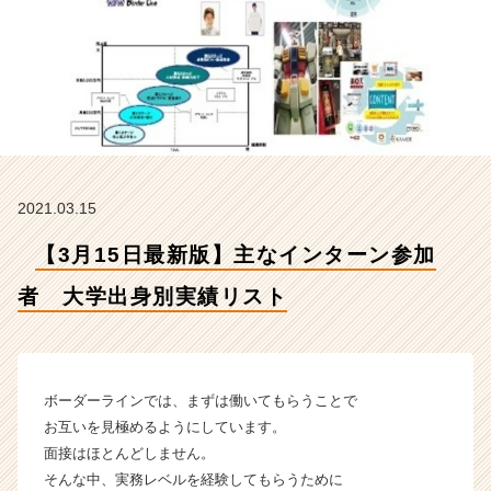
学
出
身
別
実
績
リ
ス
ト
2021.03.15
【株
式
【3月15日最新版】主なインターン参加
会
社
者 大学出身別実績リスト
ボ
ー
ダ
ー
ラ
ボーダーラインでは、まずは働いてもらうことで
イ
お互いを見極めるようにしています。
ン
面接はほとんどしません。
の
そんな中、実務レベルを経験してもらうために
タ