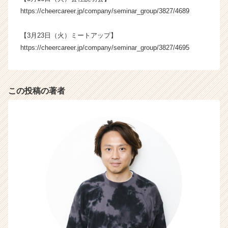
が
https://cheercareer.jp/company/seminar_group/3827/4689
届
く
【3月23日（火）ミートアップ】
就
https://cheercareer.jp/company/seminar_group/3827/4695
活
サ
イ
ト
この投稿の著者
チ
ア
キ
ャ
リ
ア
（C
h
e
e
r
C
a