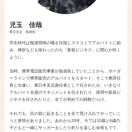
r
e
e
r）
児玉 佳哉
東京支店 取締役
学生時代は報道関係の職を目指しマスコミでアルバイトに励
み、挫折なども味わったのち「新規ビジネス」に関心が向く
ように。
当時、携帯電話販売事業が急成長していたことから、ボーダ
ーラインで携帯販売のアルバイトをスタート。そこで奥田社
長と出逢い、東日本支店責任者として任されたが、いきなり
アルバイト全員のマネジメントを任されたり、採用や新規ビ
ジネスを任されたりと、全てが初めての経験だらけ。
それでも、目の前に起きることを全て受け入れてやっていこ
うと覚悟がありました。あれから20年、今では10歳と6歳の
子どもと一緒にサッカーをしたり釣りを楽しむ余裕もでて、