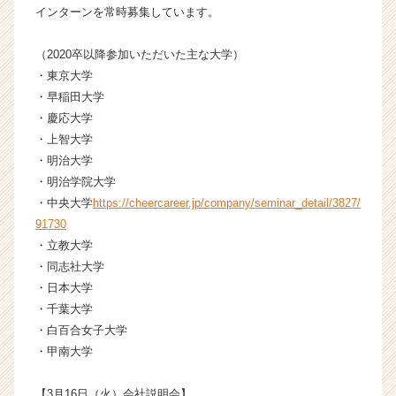
インターンを常時募集しています。
イ
ム
ラ
（2020卒以降参加いただいた主な大学）
イ
・東京大学
ン】
・早稲田大学
|
・慶応大学
ベ
・上智大学
ン
・明治大学
チ
・明治学院大学
ャ
ー・
・中央大学
https://cheercareer.jp/company/seminar_detail/3827/
成
91730
長
・立教大学
企
・同志社大学
業
・日本大学
か
・千葉大学
ら
・白百合女子大学
ス
カ
・甲南大学
ウ
ト
【3月16日（火）会社説明会】