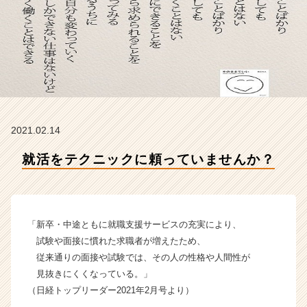
会
社
ボ
ー
ダ
ー
ラ
イ
ン
2021.02.14
の
タ
就活をテクニックに頼っていませんか？
イ
ム
ラ
イ
ン】
「新卒・中途ともに就職支援サービスの充実により、
|
試験や面接に慣れた求職者が増えたため、
ベ
従来通りの面接や試験では、その人の性格や人間性が
ン
見抜きにくくなっている。」
チ
（日経トップリーダー2021年2月号より）
ャ
ー・