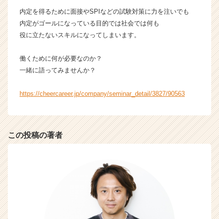
成
内定を得るために面接やSPIなどの試験対策に力を注いでも
長
内定がゴールになっている目的では社会では何も
企
役に立たないスキルになってしまいます。
業
か
働くために何が必要なのか？
ら
一緒に語ってみませんか？
ス
カ
ウ
https://cheercareer.jp/company/seminar_detail/3827/90563
ト
が
届
く
この投稿の著者
就
活
サ
イ
ト
チ
ア
キ