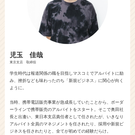
ャ
リ
ア
（C
h
e
e
r
児玉 佳哉
C
a
東京支店 取締役
r
e
学生時代は報道関係の職を目指しマスコミでアルバイトに励
e
み、挫折なども味わったのち「新規ビジネス」に関心が向く
r）
ように。
当時、携帯電話販売事業が急成長していたことから、ボーダ
ーラインで携帯販売のアルバイトをスタート。そこで奥田社
長と出逢い、東日本支店責任者として任されたが、いきなり
アルバイト全員のマネジメントを任されたり、採用や新規ビ
ジネスを任されたりと、全てが初めての経験だらけ。