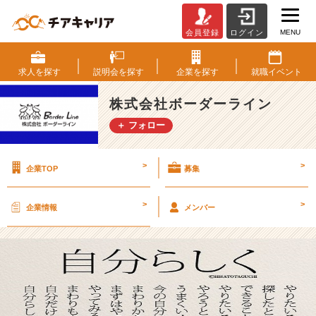
MENU
会員登録
ログイン
就
活
を
求人を
探す
説明会を
探す
企業を
探す
就職
イベント
テ
ク
株式会社ボーダーライン
ニ
＋ フォロー
ッ
ク
に
>
>
企業TOP
募集
頼
っ
て
>
>
企業情報
メンバー
い
ま
せ
ん
か？
【株
式