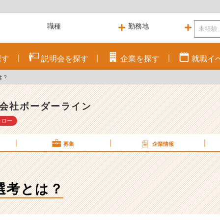
探す
説明会を
探す
企業を
探す
就職
イ
は？
会社ボーダーライン
ォロー
募集
企業情報
選考とは？