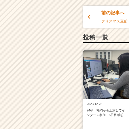
ス
カ
前の記事へ
ウ
ト
クリスマス直前
が
届
投稿一覧
く
就
活
サ
イ
ト
チ
ア
キ
ャ
リ
ア
2023.12.23
（C
24卒 福岡から上京してイ
ンターン参加 5日目感想
h
e
e