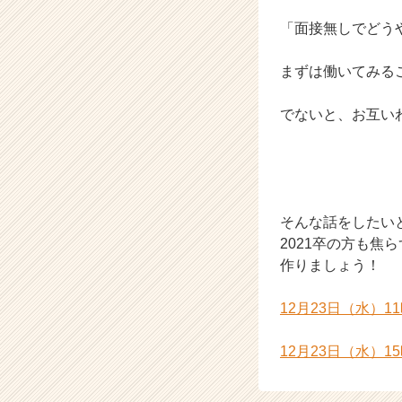
イ
「面接無しでどう
ン
の
タ
まずは働いてみる
イ
ム
でないと、お互い
ラ
イ
ン】
|
ベ
ン
そんな話をしたい
チ
2021卒の方も焦
ャ
作りましょう！
ー・
成
12月23日（水）1
長
企
業
12月23日（水）1
か
ら