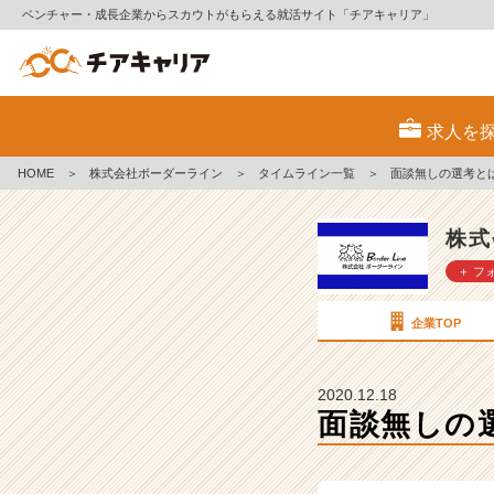
ベンチャー・成長企業からスカウトがもらえる就活サイト「チアキャリア」
面
談
求人を
無
し
HOME
＞
株式会社ボーダーライン
＞
タイムライン一覧
＞
面談無しの選考と
の
選
考
株式
と
＋ フ
は？
【株
式
企業TOP
会
社
ボ
2020.12.18
ー
面談無しの
ダ
ー
ラ