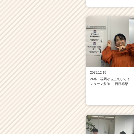
r
C
a
r
e
e
r）
2023.12.18
24卒 福岡から上京してイ
ンターン参加 1日目感想