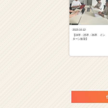
2023.10.12
【24卒・25卒・26卒 イン
ターン歓迎】