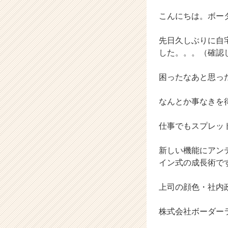
か
ら
こんにちは。ボー
ス
カ
先日久しぶりに自宅
ウ
した。。。（確認
ト
が
困ったなあと思った
届
く
就
なんとか事なきを
活
サ
仕事でもスプレッ
イ
ト
新しい機能にアン
チ
イン式の成長術で
ア
キ
ャ
上司の顔色・社内
リ
ア
株式会社ボーダー
（C
h