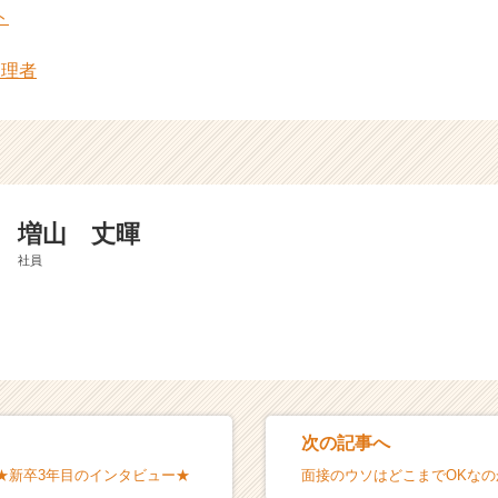
ト
管理者
増山 丈暉
社員
次の記事へ
★新卒3年目のインタビュー★
面接のウソはどこまでOKなの