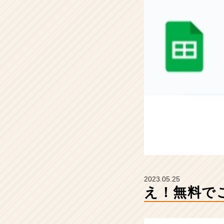
ー
ラ
イ
ン
の
タ
イ
ム
ラ
イ
ン】
|
ベ
ン
チ
ャ
ー・
2023.05.25
成
え！無料で
長
企
業