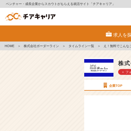
ベンチャー・成長企業からスカウトがもらえる就活サイト「チアキャリア」
え！
無
求人を
料
で
HOME
＞
株式会社ボーダーライン
＞
タイムライン一覧
＞
え！無料でこんな
こ
ん
な
株式
こ
＋ フ
と
ま
で…！？
企業TOP
【株
式
会
社
ボ
ー
ダ