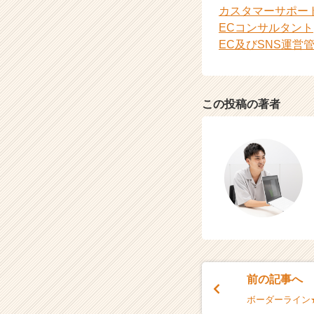
カスタマーサポー
e
ECコンサルタント
e
r
EC及びSNS運営
C
a
r
e
この投稿の著者
e
r）
前の記事へ
ボーダーライン