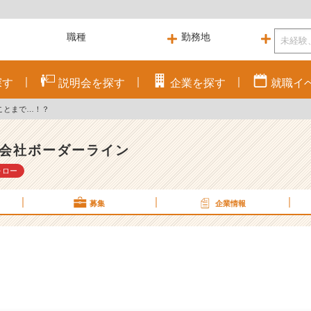
探す
説明会を
探す
企業を
探す
就職
イ
ことまで…！？
会社ボーダーライン
ォロー
募集
企業情報