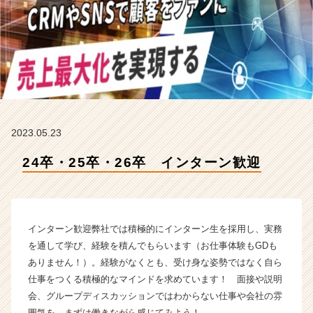
社
ボ
ー
ダ
ー
ラ
イ
ン
の
2023.05.23
タ
イ
24卒・25卒・26卒 インターン歓迎
ム
ラ
イ
ン】
|
インターン歓迎弊社では積極的にインターン生を採用し、実務
ベ
を通して学び、経験を積んでもらいます（お仕事体験もGDも
ン
ありません！）。経験がなくとも、受け身な姿勢ではなく自ら
チ
仕事をつくる積極的なマインドを求めています！ 面接や説明
ャ
会、グループディスカッションではわからない仕事や会社の雰
ー・
成
囲気を、まずは働きながら感じてみよう！