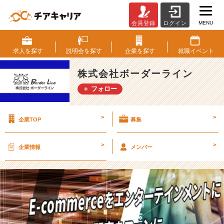
MENU
会員登録
ログイン
2
4
卒・
求人を
探す
説明会を
探す
企業を
探す
就職
イベント
2
5
株式会社ボーダーライン
卒・
＋ フォロー
2
6
卒
>
>
企業TOP
募集
イ
ン
タ
>
>
企業情報
メンバー
ー
ン
歓
迎
【株
式
会