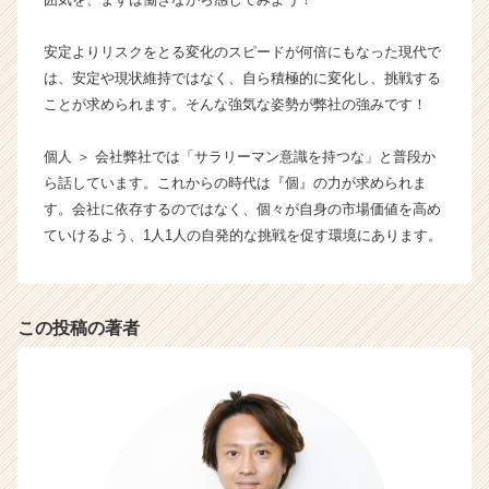
長
企
安定よりリスクをとる変化のスピードが何倍にもなった現代で
業
は、安定や現状維持ではなく、自ら積極的に変化し、挑戦する
か
ことが求められます。そんな強気な姿勢が弊社の強みです！
ら
ス
個人 ＞ 会社弊社では「サラリーマン意識を持つな」と普段か
カ
ウ
ら話しています。これからの時代は『個』の力が求められま
ト
す。会社に依存するのではなく、個々が自身の市場価値を高め
が
ていけるよう、1人1人の自発的な挑戦を促す環境にあります。
届
く
就
活
この投稿の著者
サ
イ
ト
チ
ア
キ
ャ