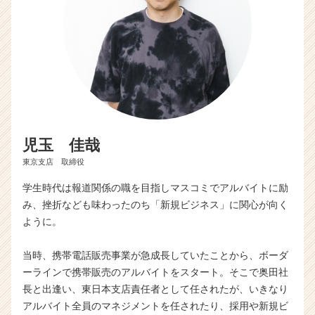
リ
ア
（C
h
e
e
r
C
a
r
児玉 佳哉
e
東京支店 取締役
e
r）
学生時代は報道関係の職を目指しマスコミでアルバイトに励
み、挫折なども味わったのち「新規ビジネス」に関心が向く
ように。
当時、携帯電話販売事業が急成長していたことから、ボーダ
ーラインで携帯販売のアルバイトをスタート。そこで奥田社
長と出逢い、東日本支店責任者として任されたが、いきなり
アルバイト全員のマネジメントを任されたり、採用や新規ビ