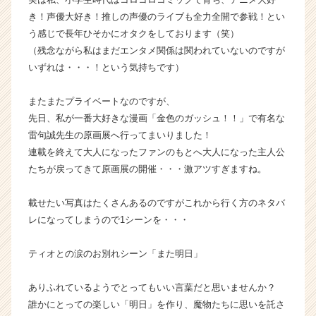
ト
き！声優大好き！推しの声優のライブも全力全開で参戦！とい
が
う感じで長年ひそかにオタクをしております（笑）
届
（残念ながら私はまだエンタメ関係は関われていないのですが
く
いずれは・・・！という気持ちです）
就
活
またまたプライベートなのですが、
サ
イ
先日、私が一番大好きな漫画「金色のガッシュ！！」で有名な
ト
雷句誠先生の原画展へ行ってまいりました！
チ
連載を終えて大人になったファンのもとへ大人になった主人公
ア
たちが戻ってきて原画展の開催・・・激アツすぎますね。
キ
ャ
載せたい写真はたくさんあるのですがこれから行く方のネタバ
リ
レになってしまうので1シーンを・・・
ア
（C
h
ティオとの涙のお別れシーン「また明日」
e
e
ありふれているようでとってもいい言葉だと思いませんか？
r
誰かにとっての楽しい「明日」を作り、魔物たちに思いを託さ
C