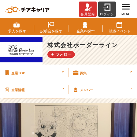
MENU
会員登録
ログイン
エ
ン
タ
求人を
探す
説明会を
探す
企業を
探す
就職
イベント
メ
っ
株式会社ボーダーライン
て
＋ フォロー
最
高！
【株
>
>
企業TOP
募集
式
会
社
>
>
企業情報
メンバー
ボ
ー
ダ
ー
ラ
イ
ン