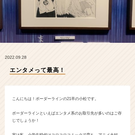
の
タ
イ
ム
ラ
イ
ン】
|
ベ
2022.09.28
ン
チ
エンタメって最高！
ャ
ー・
成
長
企
こんにちは！ボーダーラインの21卒の小松です。
業
か
ボーダーラインといえばエンタメ系のお取引先が多いのはご存
ら
じでしょうか！
ス
カ
ウ
実は私、小学生時代はコロコロコミックで育ち、アニメ大好