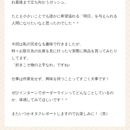
れ最後まで立ち向かうガッシュ。
a
r
e
たとえ小さいことでも誰かに希望溢れる「明日」を与えられる
e
人間になりたいなと思ったのでした＾＾
r）
今回は私の完全なる趣味で行きましたが、
時々お取引先の出展を見に行ったり実際に商品を買ってみたり
してます。
「好きこそ物の上手なれ」ですね♪
仕事は作業化せず、興味を持つことってすごく大事です！
ぜひインターンでボーダーラインってどんなことしているの
か、体感してみてほしいです＾＾
またいつかオタクレポートしますのでお楽しみに！（笑）