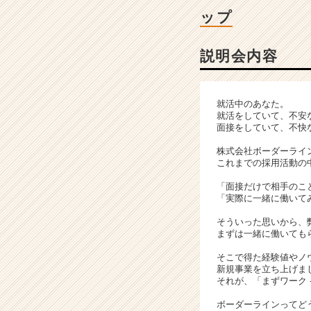
ベ
ップ
ン
チ
ャ
説明会内容
ー・
成
長
就活中のあなた。
企
就活をしていて、不安
業
面接をしていて、不快
か
株式会社ボーダーライ
ら
これまでの採用活動の
ス
カ
「面接だけで相手のこ
ウ
「実際に一緒に働いて
ト
そういった思いから、
が
まずは一緒に働いても
届
く
そこで得た経験値やノ
新規事業を立ち上げま
就
それが、「まずワーク 
活
サ
ボーダーラインってど