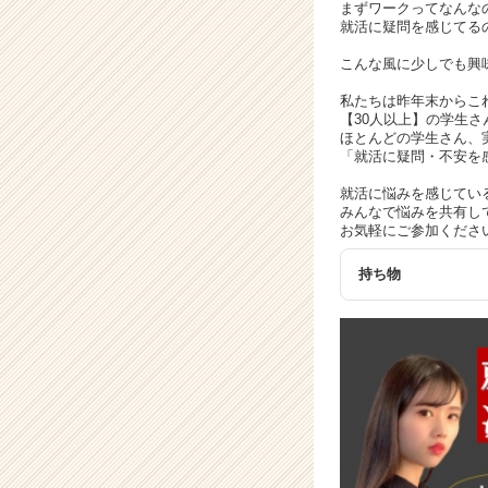
イ
まずワークってなんな
ト
就活に疑問を感じてる
チ
こんな風に少しでも興
ア
キ
私たちは昨年末からこ
ャ
【30人以上】の学生
ほとんどの学生さん、
リ
「就活に疑問・不安を
ア
（C
就活に悩みを感じてい
h
みんなで悩みを共有し
お気軽にご参加くださ
e
e
持ち物
r
C
a
r
e
e
r）