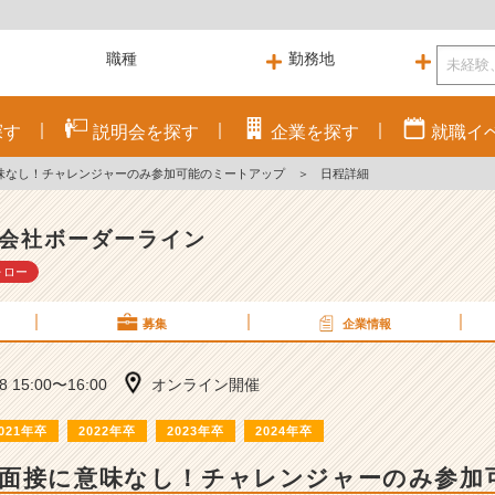
探す
説明会を
探す
企業を
探す
就職
イ
味なし！チャレンジャーのみ参加可能のミートアップ
＞
日程詳細
会社ボーダーライン
ォロー
募集
企業情報
18 15:00〜16:00
オンライン開催
021年卒
2022年卒
2023年卒
2024年卒
】面接に意味なし！チャレンジャーのみ参加