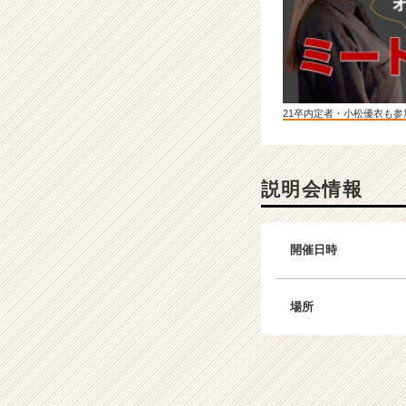
21卒内定者・小松優衣も
説明会情報
開催日時
場所