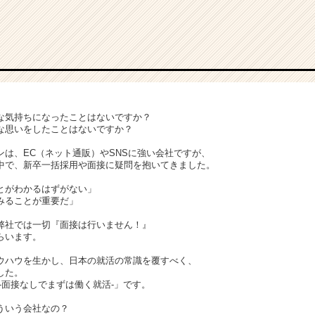
な気持ちになったことはないですか？
な思いをしたことはないですか？
ンは、EC（ネット通販）やSNSに強い会社ですが、
中で、新卒一括採用や面接に疑問を抱いてきました。
とがわかるはずがない」
みることが重要だ」
弊社では一切『面接は行いません！』
らいます。
ウハウを生かし、日本の就活の常識を覆すべく、
した。
-面接なしでまずは働く就活-」です。
ういう会社なの？