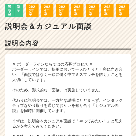
ン
説
新
202
202
202
202
202
202
202
チ
明
卒
3年
4年
5年
6年
7年
8年
9年
ャ
会
卒
卒
卒
卒
卒
卒
卒
ー・
説明会＆カジュアル面談
成
長
企
説明会内容
業
か
ら
❖ ボーダーラインならではの応募プロセス ❖
ス
ボーダーラインでは、採用において一人ひとりと丁寧に向き合
カ
い、「面接ではなく一緒に働く中でミスマッチを防ぐ」ことを
ウ
大切にしています。
ト
そのため、形式的な「面接」は実施していません。
が
届
代わりに説明会では、一方的な説明にとどまらず、インタラク
く
ティブなやり取りを通じてお互いを知り合う「カジュアル面
就
談」を同時に開催しています。
活
まずは、説明会＆カジュアル面談で「やってみたい！」と思え
サ
るかを考えてみてください。
イ
ト