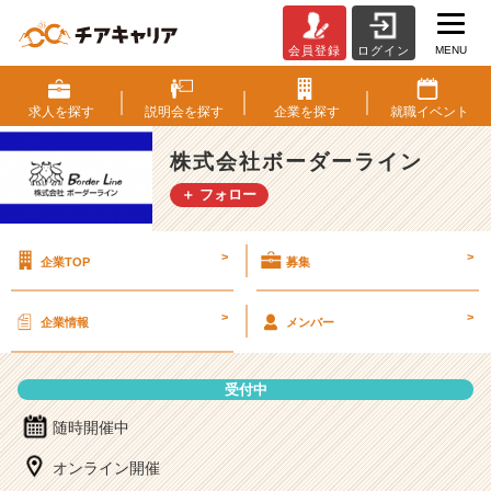
MENU
会員登録
ログイン
株
式
会
求人を
探す
説明会を
探す
企業を
探す
就職
イベント
社
ボ
株式会社ボーダーライン
ー
＋ フォロー
ダ
ー
ラ
>
>
企業TOP
募集
イ
ン
の
>
>
企業情報
メンバー
説
明
会
受付中
詳
細
随時開催中
|
オンライン開催
ベ