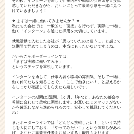
その後、インターンを通じて仕事内容や職場の雰囲気を直接体
感していただきながら、お互いにとって最適な形を一緒に見つ
チ
けていきましょう！
ア
キ
❖ まずは一緒に働いてみませんか？ ❖
ャ
私たちの会社では、一般的な「面接」を行わず、実際に一緒に
リ
働く「インターン」を通じた採用を大切にしています。
ア
就職活動で入社した会社が「思っていたのと違う…」と感じて
（C
短期間で辞めてしまうのは、本当にもったいないですよね。
h
e
だからこそボーダーラインでは、
「まずは実際に働いてみる」
e
というステップを重視しています。
r
C
インターンを通じて、仕事内容や職場の雰囲気、そして一緒に
a
働く仲間たちを知ることで、「ここで働きたい！」と思えるか
をしっかり確認してもらえたら嬉しいです。
r
e
インターンの期間は1週間、1ヶ月、1年など、あなたの都合や
e
希望に合わせて柔軟に調整します。お互いにミスマッチがない
r）
かを確認しながら進められるので、安心して挑戦してください
ね！
またボーダーラインでは「どんどん挑戦したい！」という気持
ちを大切にしており、「やってみたい！」という気持ちがあれ
ば、あなたに事業責任者をお願いする可能性もあります。