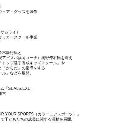
社
ウェア・グッズを製作
（サムライ）
サッカースクール事業
/
鈴木隆行氏と
現アビスパ福岡コーチ）奥野僚右氏を迎え
「トップ選手養成キッズスクール」や
と「からだ」の指導をする
ール」などを展開。
「SEALS.EXE」
運営
R YOUR SPORTS（カラーユアスポーツ）」
」で子どもたちの成長に関する活動を展開。