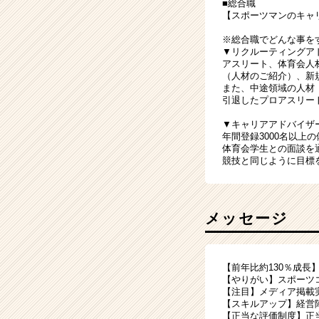
■総合職
【スポーツマンのキャ
※総合職でどんな事を
▼リクルーティングア
アスリート、体育会人
（人材のご紹介）、新
また、中途領域の人材
引退したプロアスリー
▼キャリアアドバイザ
年間登録3000名以上
体育会学生との面談を
競技と同じように目標
メッセージ
【前年比約130％成長】
【やりがい】スポーツ
【注目】メディア掲載
【スキルアップ】経営
【正当な評価制度】正