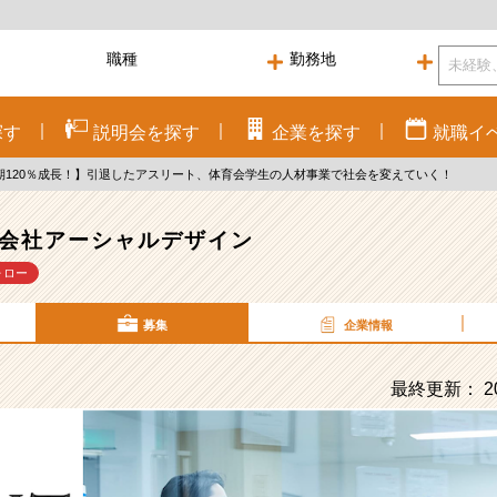
探す
説明会を
探す
企業を
探す
就職
イ
期120％成長！】引退したアスリート、体育会学生の人材事業で社会を変えていく！
会社アーシャルデザイン
ォロー
募集
企業情報
最終更新： 20