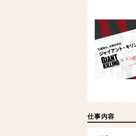
ト
チ
ア
キ
ャ
リ
ア
（CheerCareer）
仕事内容