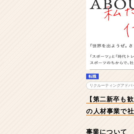
-
【第
二
新
卒
も
歓
迎！
毎
期
120％
成
転職
長！】
引
リクルーティングアドバ
退
し
【第二新卒も歓
た
ア
の人材事業で
ス
リ
ー
事業について