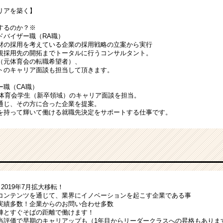
リアを築く】
するのか？※
ドバイザー職（RA職）
材の採用を考えている企業の採用戦略の立案から実行
規採用先の開拓までトータルに行うコンサルタント。
（元体育会の転職希望者）、
トのキャリア面談も担当して頂きます。
ー職（CA職）
の体育会学生（新卒領域）のキャリア面談を担当。
通じ、その方に合った企業を提案。
を持って輝いて働ける就職先決定をサポートする仕事です。
2019年7月拡大移転！
コンテンツを通じて、業界にイノベーションを起こす企業である事
実績多数！企業からのお問い合わせ多数
陣とすぐそばの距離で働けます！
当評価で早期のキャリアップも（1年目からリーダークラスへの昇格もありま