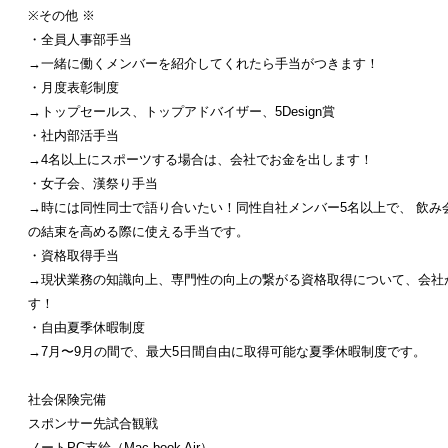
※その他 ※
・全員人事部手当
→一緒に働くメンバーを紹介してくれたら手当がつきます！
・月度表彰制度
→トップセールス、トップアドバイザー、5Design賞
・社内部活手当
→4名以上にスポーツする場合は、会社でお金を出します！
・女子会、漢祭り手当
→時には同性同士で語り合いたい！同性自社メンバー5名以上で、 飲み
の結束を高める際に使える手当です。
・資格取得手当
→現状業務の知識向上、専門性の向上の繋がる資格取得について、会社
す！
・自由夏季休暇制度
→7月〜9月の間で、最大5日間自由に取得可能な夏季休暇制度です。
社会保険完備
スポンサー先試合観戦
ノートPC支給（Mac book Air）