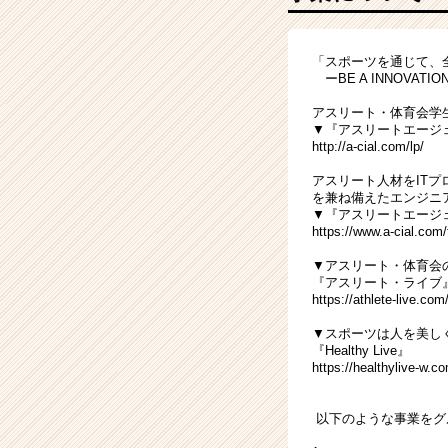
ト、
体
育
「スポーツを通じて、
会
ーBE A INNOVATIO
学
生
アスリート・体育会学
の
▼『アスリートエージ
http://a-cial.com/lp/
人
材
アスリート人材をIT
事
を兼ね備えたエンジニ
業
▼『アスリートエージ
https://www.a-cial.com/
で
社
▼アスリート・体育会
会
『アスリート・ライブ
を
https://athlete-live.com
変
▼スポーツは人を美し
え
『Healthy Live』
て
https://healthylive-w.c
い
く！
以下のような事業をグ
|
ベ