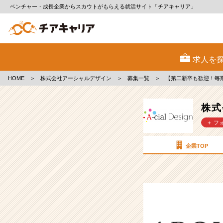
ベンチャー・成長企業からスカウトがもらえる就活サイト「チアキャリア」
株
式
求人を
会
社
HOME
＞
株式会社アーシャルデザイン
＞
募集一覧
＞
【第二新卒も歓迎！毎
ア
ー
シ
株式
ャ
＋ フ
ル
デ
ザ
企業TOP
イ
ン
の
採
用/
求
人