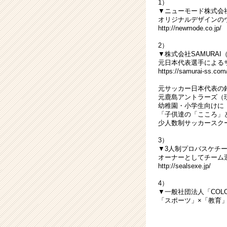
1）
ン
▼ニューモード株式会
チ
オリジナルデザインの
http://newmode.co.jp/
ャ
ー・
2）
成
▼株式会社SAMURAI
長
元日本代表選手による
https://samurai-ss.com
企
業
元サッカー日本代表の
か
元鹿島アントラーズ（
ら
幼稚園・小学生向けに
「子供達の「こころ」
ス
少人数制サッカースク
カ
ウ
3）
ト
▼3人制プロバスケチーム
オーナーとしてチーム
が
http://sealsexe.jp/
届
く
4）
就
▼一般社団法人「COLO
活
「スポーツ」×「教育
サ
イ