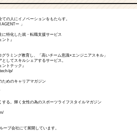
全ての人にイノベーションをもたらす。
N AGENTー 」
生に特化した就・転職支援サービス
ェント』
プログラミング教育し、「高いチーム意識×エンジニアスキル」
アとしてスキルシェアするサービス。
ェントテック』
tech-lp/
のためのキャリアマガジン
』
/
くする。輝く女性の為のスポーツライフスタイルマガジン
om/
ループ会社にて展開しています。