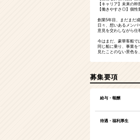
【キャリア】未来の幹
【働きやすさ◎】個性
創業5年目、まだまだ
日々、想いあるメンバ
意見を交わしながら仕
今はまだ、豪華客船で
同じ船に乗り、事業を
見たことのない景色を
募集要項
給与・報酬
待遇・福利厚生