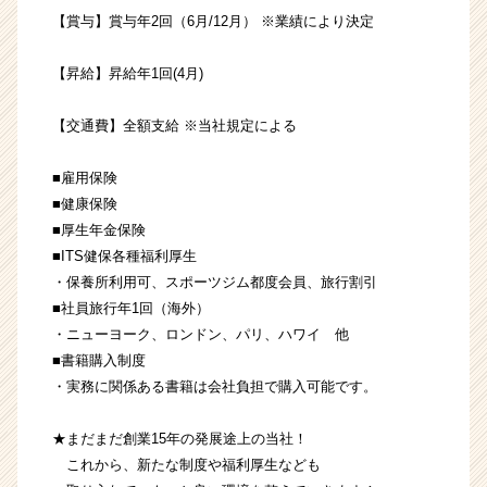
【賞与】賞与年2回（6月/12月） ※業績により決定
【昇給】昇給年1回(4月)
【交通費】全額支給 ※当社規定による
■雇用保険
■健康保険
■厚生年金保険
■ITS健保各種福利厚生
・保養所利用可、スポーツジム都度会員、旅行割引
■社員旅行年1回（海外）
・ニューヨーク、ロンドン、パリ、ハワイ 他
■書籍購入制度
・実務に関係ある書籍は会社負担で購入可能です。
★まだまだ創業15年の発展途上の当社！
これから、新たな制度や福利厚生なども