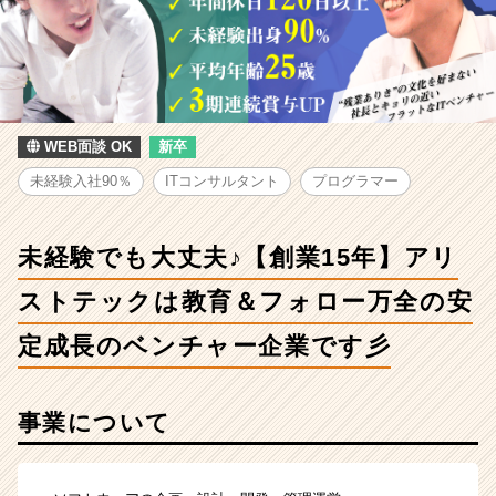
験
で
も
大
丈
夫
♪【創
WEB面談 OK
新卒
業
未経験入社90％
ITコンサルタント
プログラマー
15
年】
ア
未経験でも大丈夫♪【創業15年】アリ
リ
ス
ストテックは教育＆フォロー万全の安
ト
テ
定成長のベンチャー企業です彡
ッ
ク
は
事業について
教
育
＆
フ