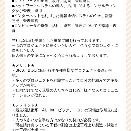
■ソフトウェアの企画、設計、開発、管理運営
ォ
■ネットワークシステムの導入、活用に関するコンサルティン
グ及び管理、運用
ロ
■インターネットを利用した情報通信システムの企画、設計、
ー
開発、管理運営
万
■コンピュータの操作、活用、運営、管理についての指導・教
全
育
の
当社はSESを主体とした事業展開を行っております。
安
一つのプロジェクトに長くいたい人や、色々なプロジェクトに
定
参画したい人、
成
個人個人の要望になるべく応えられるようしております。
長
★メリット★
の
・BtoB、BtoCに囚われず多種多様なプロジェクト参画が可
ベ
能。
ン
・多くのプロジェクトを経験することで自分の枠組みでスキル
チ
アップが可能。
・社内だけでなく現場の人たちをはじめ、様々な人とコミュニ
ャ
ケーションが取れる。
ー
企
★デメリット★
業
・最先端技術系（AI、Iot、ビッグデータ）の現場は取引先にあ
りません。
で
・人づきあいが苦手な方はかなりの努力が必要です。
す
・現在請け負っている工程の割合は上流工程より製造～試験ま
彡
での工程が大半です。