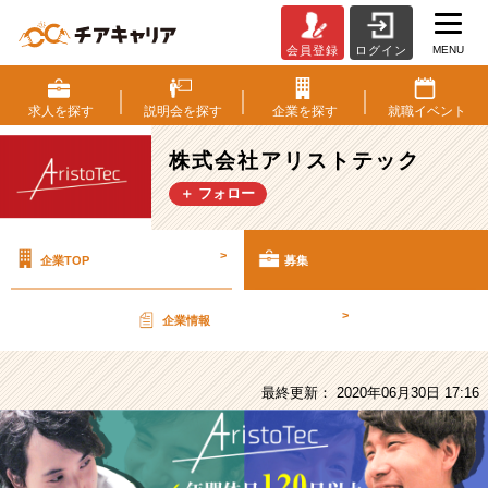
MENU
会員登録
ログイン
株
式
会
求人を
探す
説明会を
探す
企業を
探す
就職
イベント
社
ア
株式会社アリストテック
リ
＋ フォロー
ス
ト
テ
>
企業TOP
募集
ッ
ク
の
>
企業情報
採
用/
求
最終更新： 2020年06月30日 17:16
人
-
未
経