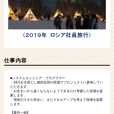
サ
イ
ト
チ
ア
キ
ャ
リ
ア
（CheerCareer）
仕事内容
■システムエンジニア・プログラマー
・SESを主体とし都内近郊の現場でプロジェクトに参画してい
ただきます。
・お住まいから遠くならないようできるだけ考慮した現場を提
案します。
・現状のスキル見合い、またスキルアップを考えて現場を提案
します。
【案件一例】