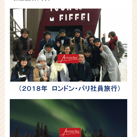
|
ベ
ン
チ
ャ
ー・
成
長
企
業
か
ら
ス
カ
ウ
ト
が
届
く
就
活