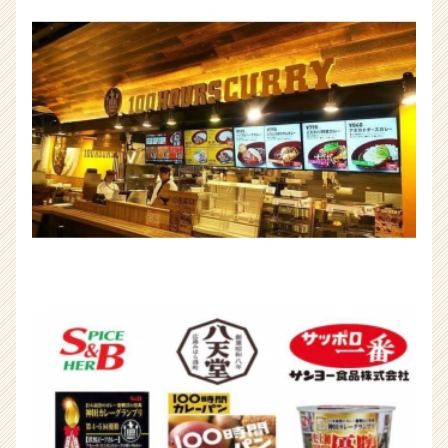
ウ
ト
が
届
く
就
活
サ
イ
ト
チ
ア
キ
ャ
リ
ア
（CheerCareer）