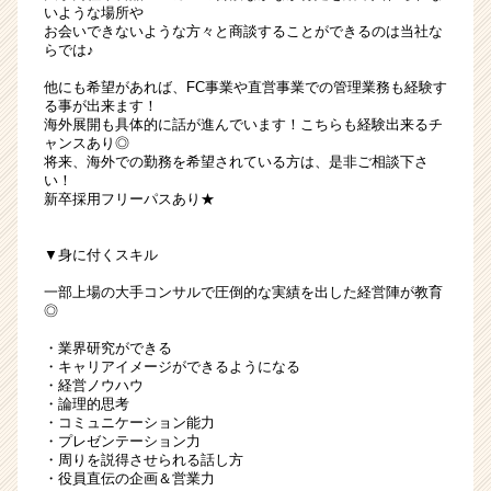
いような場所や
お会いできないような方々と商談することができるのは当社な
らでは♪
他にも希望があれば、FC事業や直営事業での管理業務も経験す
る事が出来ます！
海外展開も具体的に話が進んでいます！こちらも経験出来るチ
ャンスあり◎
将来、海外での勤務を希望されている方は、是非ご相談下さ
い！
新卒採用フリーパスあり★
▼身に付くスキル
一部上場の大手コンサルで圧倒的な実績を出した経営陣が教育
◎
・業界研究ができる
・キャリアイメージができるようになる
・経営ノウハウ
・論理的思考
・コミュニケーション能力
・プレゼンテーション力
・周りを説得させられる話し方
・役員直伝の企画＆営業力