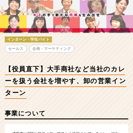
手
商
社
な
ど
当
社
インターン・学生バイト
の
セールス
企画・マーケティング
カ
レ
ー
【役員直下】大手商社など当社のカレ
を
扱
ーを扱う会社を増やす、卸の営業イン
う
会
ターン
社
を
増
事業について
や
す、
卸
の