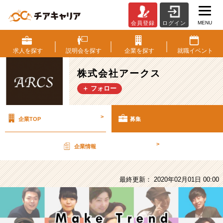
MENU
会員登録
ログイン
株
式
会
求人を
探す
説明会を
探す
企業を
探す
就職
イベント
社
ア
株式会社アークス
ー
＋ フォロー
ク
ス
の
>
企業TOP
募集
採
用/
求
>
企業情報
人
-
【役
最終更新： 2020年02月01日 00:00
員
直
下】
大