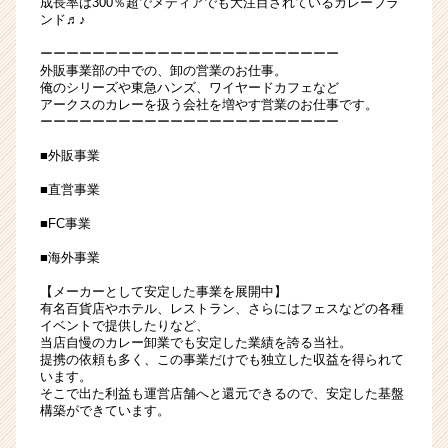
成長率は300％超でメディアでも大注目されているカレーブラ
営
ンド♬♪
業
ーーーーーーーーーーーーーーーーーーーーーーー
イ
外販事業部の中での、卸の営業のお仕事。
ン
俺のシリーズや東急ハンズ、ワイヤードカフェなど
タ
アークスのカレーを扱う会社を増やす営業のお仕事です。
ーーーーーーーーーーーーーーーーーーーーーーー
ー
ン
■外販事業
|
ベ
■直営事業
ン
■FC事業
チ
ャ
■海外事業
ー・
成
【メーカーとして安定した事業を展開中】
有名百貨店やホテル、レストラン、さらにはフェスなどの各種
長
イベントで提供したりなど、
企
当店自慢のカレー卸業でも安定した業績を誇る当社。
業
提携の依頼も多く、この事業だけでも独立した収益を得られて
か
います。
そこで出た利益も運営店舗へと還元できるので、安定した基盤
ら
構築ができています。
ス
カ