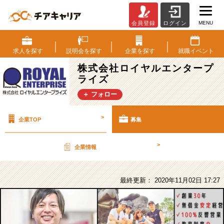
MENU
会員登録
ログイン
株
式
会
求人を
探す
説明会を
探す
企業を
探す
就職
イベント
社
株式会社ロイヤルエンタープ
ロ
ライズ
イ
ヤ
＋ フォロー
ル
エ
>
企業TOP
募集
ン
タ
ー
>
企業情報
プ
ラ
イ
最終更新： 2020年11月02日 17:27
ズ
の
採
用/