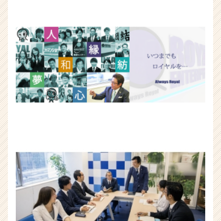
長
企
業
か
ら
ス
カ
ウ
ト
が
届
く
就
活
サ
イ
ト
チ
ア
キ
ャ