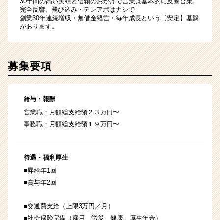
30年間の高い実績と信頼のおかげで営業は基本的に反響営業。
完全反響、飛び込み・テレアポはナシで
創業30年連続増収・無借金経営・毎年成長という【安定】基盤
があります。
募集要項
給与・報酬
営業職：月額総支給額２３万円〜
事務職：月額総支給額１９万円〜
待遇・福利厚生
■昇給年1回
■賞与年2回
■交通費支給（上限3万円／月）
■社会保険完備（雇用、労災、健康、厚生年金）