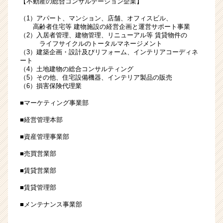
【不動産の総合コンサルテーション企業】
ム
（1）アパート、マンション、店舗、オフィスビル、
ワ
高齢者住宅等 建物施設の経営企画と運営サポート事業
ー
（2）入居者管理、建物管理、リニューアル等 賃貸物件の
ク
ライフサイクルのトータルマネージメント
◎
（3）建築企画・設計及びリフォーム、インテリアコーディネ
ート
資
（4）土地建物の総合コンサルティング
格
（5）その他、住宅設備機器、インテリア製品の販売
取
（6）損害保険代理業
得
■マーケティング事業部
も
サ
■経営管理本部
ポ
ー
■資産管理事業部
ト
■売買営業部
|
ベ
■賃貸営業部
ン
チ
■賃貸管理部
ャ
■メンテナンス事業部
ー・
成