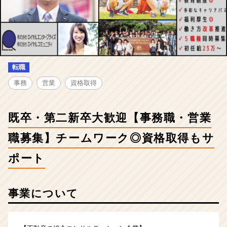
求
人
-
既
卒・
第
二
転職
新
事務
営業
資格取得
卒
大
歓
既卒・第二新卒大歓迎【事務職・営業
迎
【事
職募集】チームワーク◎資格取得もサ
務
職・
ポート
営
業
職
事業について
募
集】
チ
ー