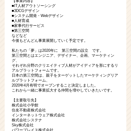
【事業内容】
長
■IT人材アウトソーシング
■3DCGデザイン
企
■システム開発・Webデザイン
業
■人材育成
か
■家事代行サービス
ら
■第三空間
などなど
ス
今後もどんどん事業展開していく予定です。
カ
ウ
私たちの「夢」は2020年に 第三空間の設立 です。
ト
第三空間とはエンジニア、デザイナー、企画、マーケティン
グ、
が
それぞれ分野のクリエイティブ人材がアイディアを形にするリ
届
アルプラットフォームです。
く
日本の第三空間は、親子をターゲットしたマーケティングリア
就
ルプラットフォーム、
活
2020年4月有明でオープンすること決定しました。
これから一緒に事業拡大する仲間を増やしていきたいです。
サ
イ
【主要取引先】
ト
株式会社小学館
チ
住友不動産株式会社
インターネットウェア株式会社
ア
株式会社システナ
キ
Sky株式会社
ャ
パワープレイス株式会社