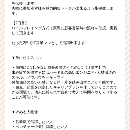
を伝授します！
実際に参加者皆様も魅力的なトークが出来るよう指導致しま
す。
【2日目】
ロールプレイング方式で実際に顧客営業時の流れを伝授、実践
して頂きます！
たった2日でIT営業マンとして活躍出来ます！
▼身に付くスキル
・国内に2つしかない成長産業のうちの1つ【IT業界】で、
未経験で習得するにはハードルの高いエンジニア×人材派遣の
スキル、ノウハウを一から学べ、
付加価値の高い人材となる第一歩を踏み出すことが可能です。
・独立、起業を想定したキャリアプランを作っていくことので
きる環境で、他人に縛られず自身で考えて時間をやりくりする
ことが可能です。
▼求める人物像
・営業職で活躍したい人
・ベンチャー企業に就職したい人