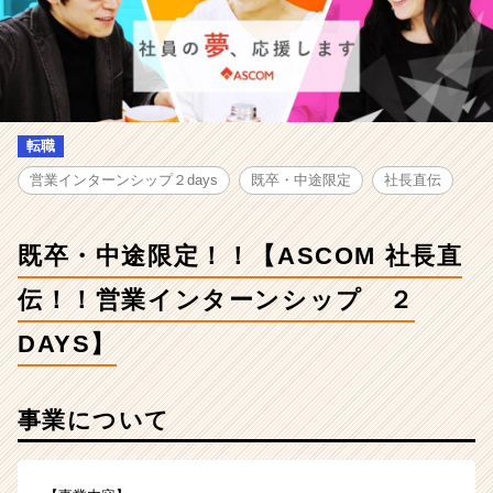
長
直
伝！！
営
業
イ
ン
転職
タ
営業インターンシップ２days
既卒・中途限定
社長直伝
ー
ン
シ
既卒・中途限定！！【ASCOM 社長直
ッ
プ
伝！！営業インターンシップ ２
２
DAYS】
DAYS】
|
ベ
ン
事業について
チ
ャ
ー・
成