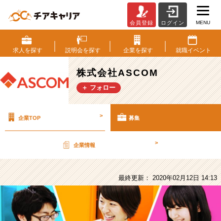
MENU
会員登録
ログイン
株
式
会
求人を
探す
説明会を
探す
企業を
探す
就職
イベント
社
ASCOM
株式会社ASCOM
の
＋ フォロー
採
用/
求
>
企業TOP
募集
人
-
既
>
企業情報
卒・
中
途
最終更新： 2020年02月12日 14:13
限
定！！
【ASCOM
社