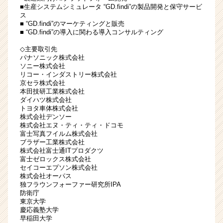
■生産システムシミュレータ “GD.findi”の製品開発と保守サービ
ベ
ス
ン
■ “GD.findi”のマーケティングと販売
チ
■ “GD.findi”の導入に関わる導入コンサルティング
ャ
◇主要取引先
ー・
パナソニック株式会社
成
ソニー株式会社
長
リコー・インダストリー株式会社
企
京セラ株式会社
本田技研工業株式会社
業
ダイハツ株式会社
か
トヨタ車体株式会社
ら
株式会社デンソー
ス
株式会社エヌ・ティ・ティ・ドコモ
富士写真フイルム株式会社
カ
ブラザー工業株式会社
ウ
株式会社富士通ITプロダクツ
ト
富士ゼロックス株式会社
が
セイコーエプソン株式会社
株式会社オーパス
届
独フラウンフォーファー研究所IPA
く
防衛庁
就
東京大学
活
慶応義塾大学
サ
早稲田大学