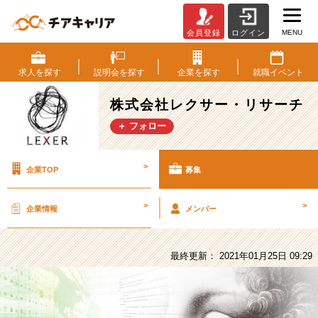
MENU
会員登録
ログイン
株
式
会
求人を
探す
説明会を
探す
企業を
探す
就職
イベント
社
レ
株式会社レクサー・リサーチ
ク
＋ フォロー
サ
ー・
リ
>
企業TOP
募集
サ
ー
チ
>
>
企業情報
メンバー
の
採
用/
最終更新： 2021年01月25日 09:29
求
人
-
自