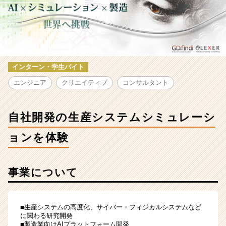
社
開
発
の
生
産
シ
インターン・学生バイト
ス
エンジニア
クリエイティブ
コンサルタント
テ
ム
シ
自社開発の生産システムシミュレーシ
ミ
ュ
ョンを体験
レ
ー
シ
事業について
ョ
ン
を
体
■生産システムの高度化、サイバー・フィジカルシステムなど
験
に関わる研究開発
■製造業向けAIプラットフォーム開発
|