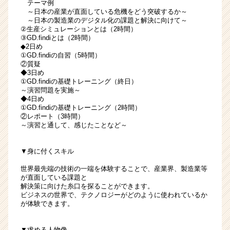
テーマ例
～日本の産業が直面している危機をどう突破するか～
～日本の製造業のデジタル化の課題と解決に向けて～
②生産シミュレーションとは（2時間）
③GD.findiとは（2時間）
◆2日め
①GD.findiの自習（5時間）
②質疑
◆3日め
①GD.findiの基礎トレーニング（終日）
～演習問題を実施～
◆4日め
①GD.findiの基礎トレーニング（2時間）
②レポート（3時間）
～演習と通して、感じたことなど～
▼身に付くスキル
世界最先端の技術の一端を体験することで、産業界、製造業等
が直面している課題と
解決策に向けた糸口を探ることができます。
ビジネスの世界で、テクノロジーがどのように使われているか
が体験できます。
▼求める人物像