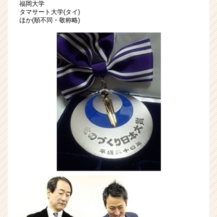
福岡大学
イ
タマサート大学(タイ)
ト
ほか(順不同・敬称略)
チ
ア
キ
ャ
リ
ア
（CheerCareer）