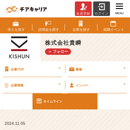
MENU
会員登録
ログイン
弊
社
の
求人を
探す
説明会を
探す
企業を
探す
就職
イベント
経
営
株式会社貴瞬
陣
＋ フォロー
紹
介
♪
>
>
企業TOP
募集
p
a
r
>
>
企業情報
メンバー
t
②
取
タイムライン
締
役
編
2024.11.05
【株