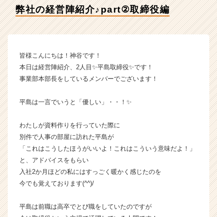
式
弊社の経営陣紹介♪part②取締役編
会
社
貴
瞬
の
皆様こんにちは！神谷です！
タ
本日は経営陣紹介、2人目✨平島取締役✨です！
イ
事業部本部長をしているメンバーでございます！
ム
ラ
平島は一言でいうと「優しい」・・！✨
イ
ン】
|
わたしが資料作りを行っていた際に
ベ
別件で人事の部屋に訪れた平島が
ン
「これはこうしたほうがいいよ！これはこういう意味だよ！」
チ
と、アドバイスをもらい
ャ
入社2か月ほどの私にはすっごく暖かく感じたのを
ー・
今でも覚えております(^^)/
成
長
企
平島は前職は高卒でとび職をしていたのですが
業