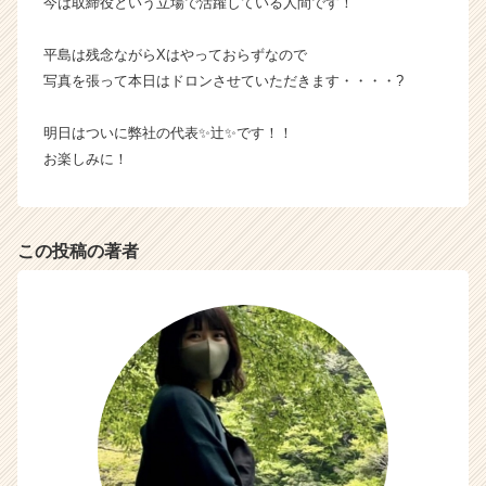
今は取締役という立場で活躍している人間です！
か
ら
平島は残念ながらXはやっておらずなので
ス
写真を張って本日はドロンさせていただきます・・・・?
カ
ウ
明日はついに弊社の代表✨辻✨です！！
ト
が
お楽しみに！
届
く
就
活
この投稿の著者
サ
イ
ト
チ
ア
キ
ャ
リ
ア
（C