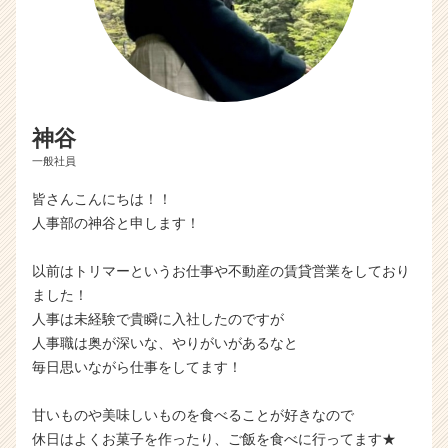
h
e
e
r
C
a
神谷
r
e
一般社員
e
皆さんこんにちは！！
r）
人事部の神谷と申します！
以前はトリマーというお仕事や不動産の賃貸営業をしており
ました！
人事は未経験で貴瞬に入社したのですが
人事職は奥が深いな、やりがいがあるなと
毎日思いながら仕事をしてます！
甘いものや美味しいものを食べることが好きなので
休日はよくお菓子を作ったり、ご飯を食べに行ってます★