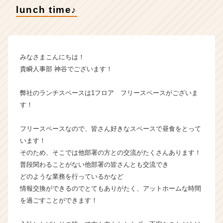
ム
lunch time♪
ラ
イ
ン】
|
ベ
みなさまこんにちは！
ン
貴瞬人事部 神谷でございます！
チ
ャ
弊社のランチスペースは1フロア フリースペースがございま
ー・
す！
成
長
企
フリースペースなので、皆さん好きなスペースで昼食をとって
業
います！
か
そのため、そこでは他部署の方との交流がたくさんあります！
ら
普段関わることがない他部署の皆さんとも交流でき
ス
どのような業務を行っているかなど
カ
情報交換ができるのでとてもありがたく、アットホームな時間
ウ
を過ごすことができます！
ト
が
届