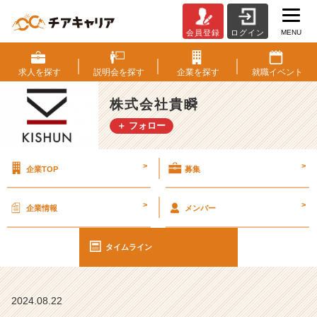
MENU
会員登録
ログイン
l
u
n
求人を
探す
説明会を
探す
企業を
探す
就職
イベント
c
h
株式会社貴瞬
t
＋ フォロー
i
m
e
>
>
企業TOP
募集
♪
【株
式
>
>
企業情報
メンバー
会
社
貴
タイムライン
瞬
の
タ
2024.08.22
イ