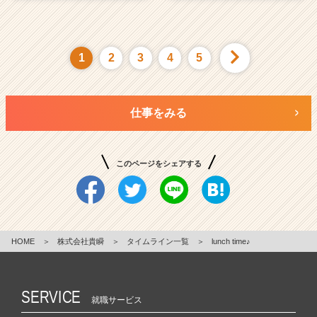
1
2
3
4
5
仕事をみる
このページをシェアする
HOME
＞
株式会社貴瞬
＞
タイムライン一覧
＞
lunch time♪
SERVICE
就職サービス