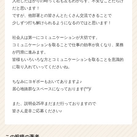
入社したばかりの時って右も左もわからず、不安なことだらけ
く
だと思います！
就
ですが、他部署との皆さんとたくさん交流できることで
活
少しずつ打ち解けられるようになるのではと思います！
サ
イ
社会人は第一にコミュニケーションが大切です。
ト
チ
コミュニケーションを取ることで仕事の効率が良くなり、業務
ア
が円滑に進みます。
キ
皆様もいろいろな方とコミュニケーションを取ることを意識的
ャ
に取り入れていってくださいね。
リ
ア
ちなみにヨギボーもおいてありますよ♪
（C
居心地抜群なスペースになっております(^^)/
h
e
e
また、説明会25卒まだまだ行っておりますので
r
皆さん是非ご応募ください♪
C
a
r
e
この投稿の著者