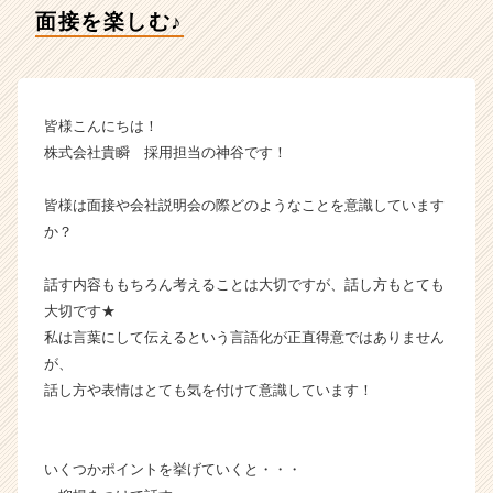
ン】
面接を楽しむ♪
|
ベ
ン
チ
ャ
皆様こんにちは！
ー・
株式会社貴瞬 採用担当の神谷です！
成
長
皆様は面接や会社説明会の際どのようなことを意識しています
企
か？
業
か
ら
話す内容ももちろん考えることは大切ですが、話し方もとても
ス
大切です★
カ
私は言葉にして伝えるという言語化が正直得意ではありません
ウ
が、
ト
話し方や表情はとても気を付けて意識しています！
が
届
く
就
いくつかポイントを挙げていくと・・・
活