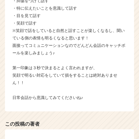
・抑揚をつけて話す
サ
・特に伝えたいことを意識して話す
イ
・目を見て話す
ト
・笑顔で話す
チ
※笑顔で話をしていると自然と話すことが楽しくなるし、聞い
ア
ている側の表情も明るくなると思います！
キ
ャ
面接ってコミュニケーションなのでどんどん会話のキャッチボ
リ
ールを楽しみましょう♪
ア
（C
第一印象は３秒で決まるとよく言われますが、
h
笑顔で明るい対応をしていて損をすることは絶対ありませ
e
ん！！
e
r
C
日常会話から意識してみてくださいね♪
a
r
e
e
この投稿の著者
r）