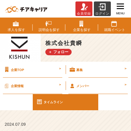
MENU
会員登録
ログイン
面
接
を
求人を
探す
説明会を
探す
企業を
探す
就職
イベント
楽
し
株式会社貴瞬
む
＋ フォロー
♪
【株
式
>
>
企業TOP
募集
会
社
貴
>
>
企業情報
メンバー
瞬
の
タ
タイムライン
イ
ム
ラ
2024.07.09
イ