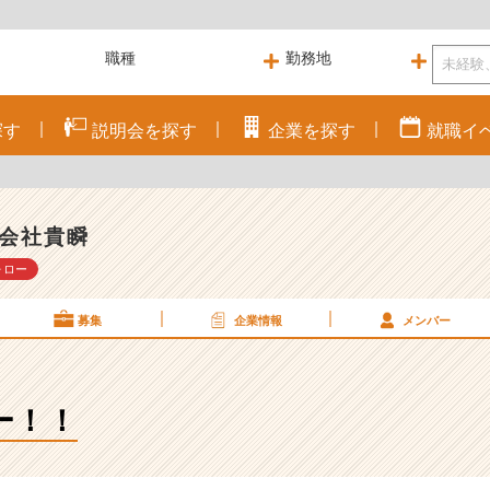
探す
説明会を
探す
企業を
探す
就職
イ
会社貴瞬
ォロー
募集
企業情報
メンバー
ー！！