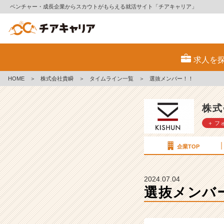
ベンチャー・成長企業からスカウトがもらえる就活サイト「チアキャリア」
選
抜
求人を
メ
ン
HOME
＞
株式会社貴瞬
＞
タイムライン一覧
＞
選抜メンバー！！
バ
ー！！
【株
株式
式
＋ フ
会
社
貴
企業TOP
瞬
の
タ
2024.07.04
イ
選抜メンバ
ム
ラ
イ