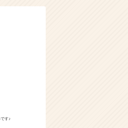
！
です♪