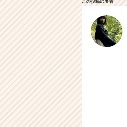
この投稿の著者
活
サ
イ
ト
チ
ア
キ
ャ
リ
ア
（C
h
e
e
r
C
a
r
e
e
r）