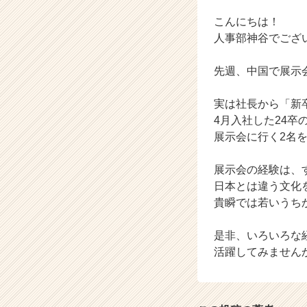
ン】
こんにちは！
|
ベ
人事部神谷でござ
ン
チ
先週、中国で展示会が
ャ
ー・
実は社長から「新
成
4月入社した24
長
展示会に行く2名
企
業
か
展示会の経験は、
ら
日本とは違う文化
ス
貴瞬では若いうち
カ
ウ
是非、いろいろな
ト
活躍してみませんか？
が
届
く
就