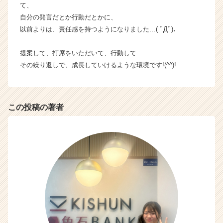
て、
C
a
自分の発言だとか行動だとかに、
r
以前よりは、責任感を持つようになりました…( ﾟДﾟ)．
e
e
提案して、打席をいただいて、行動して…
r）
その繰り返しで、成長していけるような環境です!(^^)!
この投稿の著者