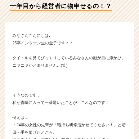
瞬
一年目から経営者に物申せるの！？
の
タ
イ
ム
ラ
みなさんこんにちは♪
イ
25卒インターン生の金子です＾＾
ン】
|
タイトルを見てびっくりしているみなさんの顔が目に浮かび、
ベ
ニヤニヤがとまりません…(笑)
ン
チ
ャ
ー・
成
そうなのです．
長
私が貴瞬に入って一番驚いたことが…これなのです！
企
業
例えば…
か
・24卒の女性の先輩が「鞄持ち研修活かせてください！」と増
ら
ス
田へ手を挙げたところ、
カ