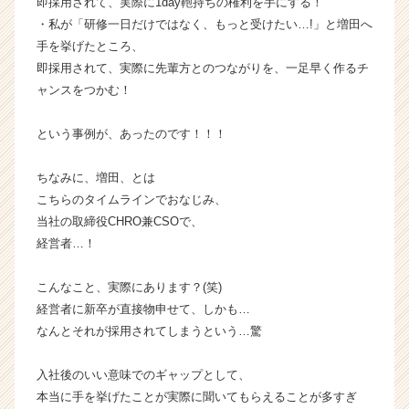
即採用されて、実際に1day鞄持ちの権利を手にする！
ウ
・私が「研修一日だけではなく、もっと受けたい…!」と増田へ
ト
手を挙げたところ、
が
即採用されて、実際に先輩方とのつながりを、一足早く作るチ
届
ャンスをつかむ！
く
就
活
という事例が、あったのです！！！
サ
イ
ちなみに、増田、とは
ト
こちらのタイムラインでおなじみ、
チ
当社の取締役CHRO兼CSOで、
ア
経営者…！
キ
ャ
リ
こんなこと、実際にあります？(笑)
ア
経営者に新卒が直接物申せて、しかも…
（C
なんとそれが採用されてしまうという…驚
h
e
入社後のいい意味でのギャップとして、
e
本当に手を挙げたことが実際に聞いてもらえることが多すぎ
r