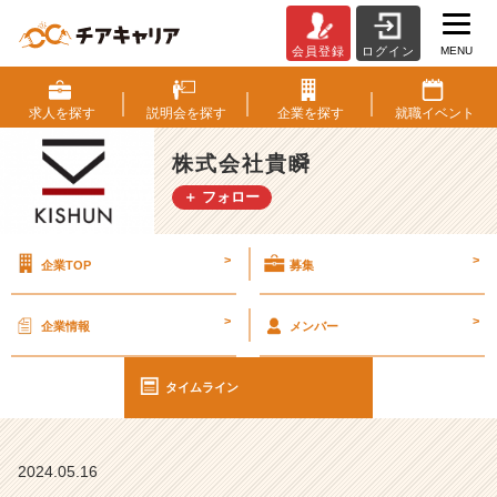
MENU
会員登録
ログイン
一
年
目
求人を
探す
説明会を
探す
企業を
探す
就職
イベント
か
ら
株式会社貴瞬
経
＋ フォロー
営
者
に
>
>
企業TOP
募集
物
申
せ
>
>
企業情報
メンバー
る
の！？
【株
タイムライン
式
会
社
2024.05.16
貴