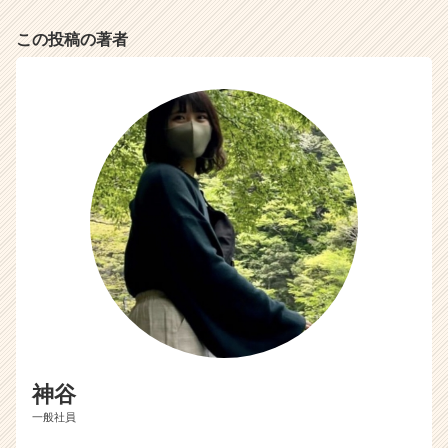
カ
この投稿の著者
ウ
ト
が
届
く
就
活
サ
イ
ト
チ
ア
キ
ャ
リ
ア
（C
神谷
h
e
一般社員
e