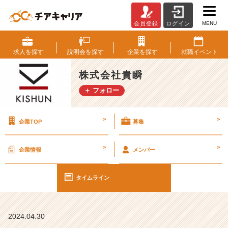
MENU
会員登録
ログイン
説
明
会
求人を
探す
説明会を
探す
企業を
探す
就職
イベント
日
程
株式会社貴瞬
を
＋ フォロー
更
新
い
>
>
企業TOP
募集
た
し
ま
>
>
企業情報
メンバー
し
た
♪
タイムライン
【株
式
会
2024.04.30
社