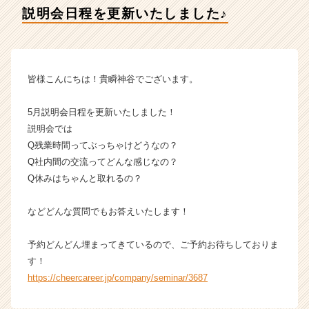
貴
説明会日程を更新いたしました♪
瞬
の
タ
イ
ム
皆様こんにちは！貴瞬神谷でございます。
ラ
イ
5月説明会日程を更新いたしました！
ン】
説明会では
|
Q残業時間ってぶっちゃけどうなの？
ベ
Q社内間の交流ってどんな感じなの？
ン
チ
Q休みはちゃんと取れるの？
ャ
ー・
などどんな質問でもお答えいたします！
成
長
予約どんどん埋まってきているので、ご予約お待ちしておりま
企
す！
業
https://cheercareer.jp/company/seminar/3687
か
ら
ス