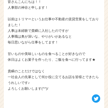
皆さんこんにちは！！
r
人事部の神谷と申します！
C
a
r
以前はトリマーというお仕事や不動産の賃貸営業をしており
e
ました！
e
人事は未経験で貴瞬に入社したのですが
r）
人事職は奥が深いな、やりがいがあるなと
毎日思いながら仕事をしてます！
甘いものや美味しいものを食べることが好きなので
休日はよくお菓子を作ったり、ご飯を食べに行ってます★
貴瞬のことだけではなく
一社会人の先輩として何か役に立てるお話を皆様とできたら
うれしいです♪
よろしくお願いします(^^)/