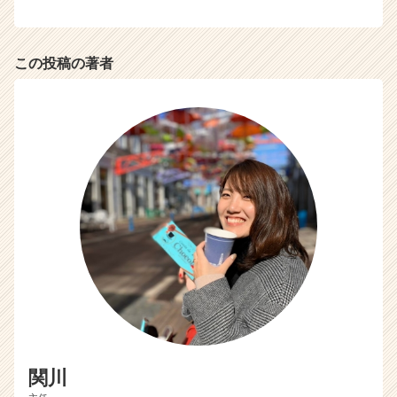
a
r
e
この投稿の著者
e
r）
関川