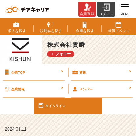
MENU
会員登録
ログイン
新
入
社
求人を
探す
説明会を
探す
企業を
探す
就職
イベント
員
の
株式会社貴瞬
成
＋ フォロー
長
を
感
>
>
企業TOP
募集
じ
る
瞬
>
>
企業情報
メンバー
間
【株
式
タイムライン
会
社
貴
2024.01.11
瞬