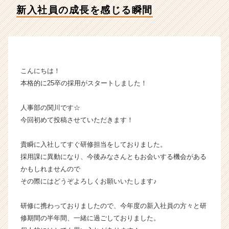
の
新入社員の成長を感じる瞬間
タ
イ
ム
ラ
イ
ン】
こんにちは！
|
本格的に25卒の採用がスタートしました！
ベ
ン
人事部の関川です☆
チ
今回初めて投稿させていただきます！
ャ
ー・
成
貴瞬に入社してすぐ研修担当をしておりました。
長
採用課に異動になり、今後みなさんともお会いする機会がある
企
かもしれませんので
業
その際にはどうぞよろしくお願いいたします♪
か
ら
研修に携わっておりましたので、今年度の新入社員の方々と研
ス
カ
修期間の半年間、一緒に過ごしておりました。
ウ