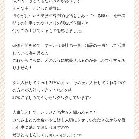
個人的にはとても思い入れがあります！
ト
そんな中、ふとした瞬間に
が
彼らがお互いの業務の専門的な話をしあっている時や、他部署
届
間での仕事でのやりとりの話などを聞くと
く
何かこみ上げてくるものを感じました。
就
活
サ
研修期間を経て、すっかり会社の一員・部署の一員として活躍
イ
している姿を見ると
ト
これからさらに、どのように成長されるのか楽しみで仕方があ
チ
りません！
ア
キ
次に入社してくれる24卒の方々、その次に入社してくれる25卒
ャ
の方々が入社してきてくれるのも
リ
ア
非常に楽しみで今からワクワクしています♪
（C
h
人事部として、たくさんの方々と関われること
e
みなさまとの出会いやご縁も大切にさせていただきながら今後
e
も仕事に励んでまいりますので
r
ぜひともよろしくお願いいたします☆
C