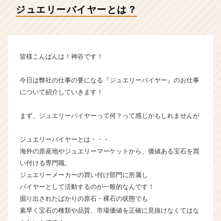
イ
ジュエリーバイヤーとは？
ム
ラ
イ
ン】
|
皆様こんばんは！神谷です！
ベ
ン
今日は弊社の仕事の要になる『ジュエリーバイヤー』のお仕事
チ
について紹介していきます！
ャ
ー・
まず、ジュエリーバイヤーって何？って感じかもしれませんが
成
長
企
ジュエリーバイヤーとは・・・
業
海外の原産地やジュエリーマーケットから、価値ある宝石を買
か
い付ける専門職。
ら
ジュエリーメーカーの買い付け部門に所属し
ス
バイヤーとして活動するのが一般的なんです！
カ
掘り出されたばかりの原石・裸石の状態でも
ウ
ト
素早く宝石の種類や品質、市場価値を正確に見抜けなくてはな
が