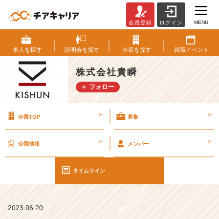
MENU
会員登録
ログイン
ジ
ュ
エ
求人を
探す
説明会を
探す
企業を
探す
就職
イベント
リ
ー
株式会社貴瞬
バ
＋ フォロー
イ
ヤ
ー
>
>
企業TOP
募集
と
は？
【株
>
>
企業情報
メンバー
式
会
社
タイムライン
貴
瞬
の
2023.06.20
タ