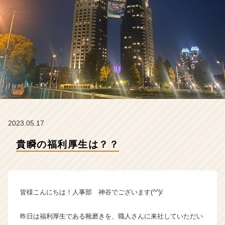
イ
ン】
|
ベ
ン
チ
ャ
ー・
成
長
企
業
2023.05.17
か
ら
貴瞬の福利厚生は？？
ス
カ
ウ
ト
皆様こんにちは！人事部 神谷でございます(^^)/
が
届
く
昨日は福利厚生である靴磨きを、職人さんに来社していただい
就