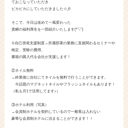
ておこなっていただき
活
ピカピカにしていただきました☆彡
サ
イ
そこで、今日は改めて一風変わった
ト
貴瞬の福利厚生を一部紹介いたします(*'▽')
チ
ア
キ
①自己啓発支援制度→所属部署の業務に直接関わるセミナーや
ャ
検定、受験の費用、
リ
書籍の購入代を会社が支援します！
ア
（C
②ネイル無料
h
→終業後に自社にてネイルを無料で行うことができます。
e
e
今話題のマグネットネイルやフラッシュネイルもあります！
r
（私も月1で活用してます♪）
C
a
③ホテル利用（写真）
r
→会員制ホテルを契約しているので一般客は入れない
e
豪華な会員制ホテルに泊まることができます！！
e
r）