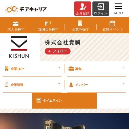
MENU
会員登録
ログイン
貴
瞬
の
求人を
探す
説明会を
探す
企業を
探す
就職
イベント
福
利
株式会社貴瞬
厚
＋ フォロー
生
は？？
【株
>
>
企業TOP
募集
式
会
社
>
>
企業情報
メンバー
貴
瞬
の
タイムライン
タ
イ
ム
ラ