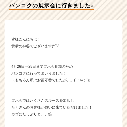
貴
バンコクの展示会に行きました♪
瞬
の
タ
イ
ム
ラ
皆様こんにちは！
イ
貴瞬の神谷でございます(^^)/
ン】
|
ベ
4月26日～29日まで展示会参加のため
ン
チ
バンコクに行ってまいりました！
ャ
（もちろん私はお留守番でしたが。。(´；ω；`)）
ー・
成
長
展示会ではたくさんのルースを出店し
企
たくさんのお客様が買いに来ていただけました！
業
カゴにたっぷりと。。笑
か
ら
ス