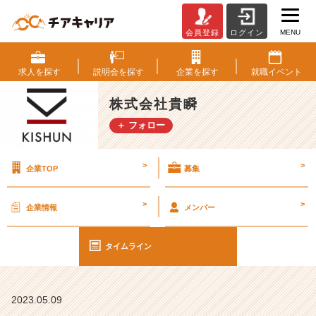
MENU
会員登録
ログイン
バ
ン
コ
求人を
探す
説明会を
探す
企業を
探す
就職
イベント
ク
の
株式会社貴瞬
展
＋ フォロー
示
会
に
>
>
企業TOP
募集
行
き
ま
>
>
企業情報
メンバー
し
た
♪
タイムライン
【株
式
会
2023.05.09
社