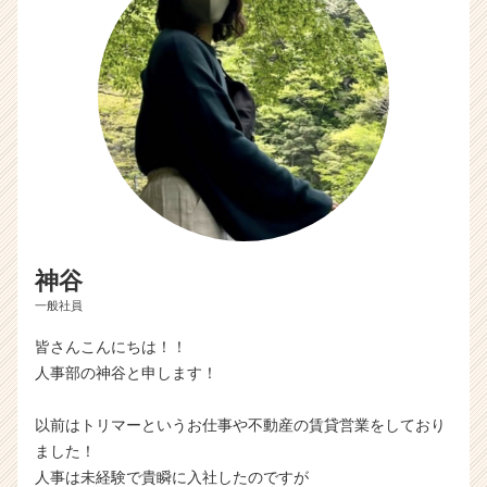
r
C
a
r
e
e
r）
神谷
一般社員
皆さんこんにちは！！
人事部の神谷と申します！
以前はトリマーというお仕事や不動産の賃貸営業をしており
ました！
人事は未経験で貴瞬に入社したのですが