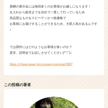
カ
貴瞬の展示会には毎回多くのお客様がお越しになります！
ウ
仕入れから販売までを自社で一貫して行っているため
ト
高品質なものをスピーディかつ低価格で
が
お客様にお届けすることができるため、大変人気があるんです
届
♪
く
就
活
サ
では国外にはどのようなお客様が多いのか？
イ
是非、説明会でお話しさせてください(*'▽')♪
ト
チ
https://cheercareer.jp/company/seminar/3687
ア
キ
ャ
リ
この投稿の著者
ア
（C
h
e
e