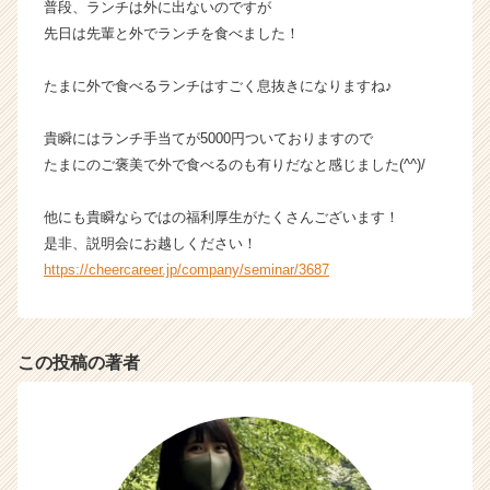
普段、ランチは外に出ないのですが
く
先日は先輩と外でランチを食べました！
就
活
たまに外で食べるランチはすごく息抜きになりますね♪
サ
イ
ト
貴瞬にはランチ手当てが5000円ついておりますので
チ
たまにのご褒美で外で食べるのも有りだなと感じました(^^)/
ア
キ
他にも貴瞬ならではの福利厚生がたくさんございます！
ャ
是非、説明会にお越しください！
リ
https://cheercareer.jp/company/seminar/3687
ア
（C
h
e
この投稿の著者
e
r
C
a
r
e