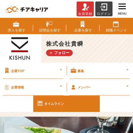
MENU
会員登録
ログイン
ラ
ン
チ
求人を
探す
説明会を
探す
企業を
探す
就職
イベント
に
行
株式会社貴瞬
き
＋ フォロー
ま
し
た
>
>
企業TOP
募集
♪
【株
式
>
>
企業情報
メンバー
会
社
貴
タイムライン
瞬
の
タ
イ