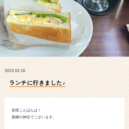
ム
ラ
イ
ン】
|
ベ
ン
チ
ャ
ー・
成
長
2023.03.16
企
業
ランチに行きました♪
か
ら
ス
カ
皆様こんばんは！
ウ
ト
貴瞬の神谷でございます。
が
届